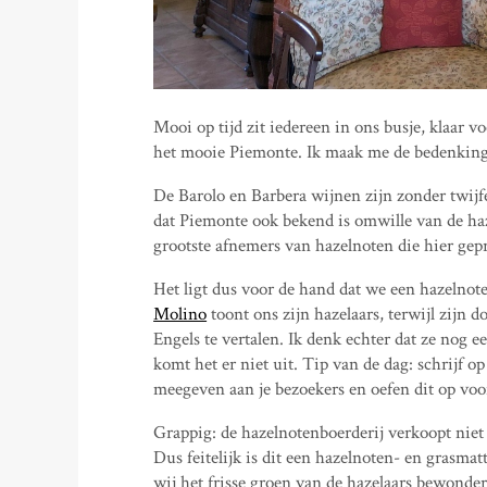
Mooi op tijd zit iedereen in ons busje, klaar 
het mooie Piemonte. Ik maak me de bedenking d
De Barolo en Barbera wijnen zijn zonder twijfe
dat Piemonte ook bekend is omwille van de haz
grootste afnemers van hazelnoten die hier ge
Het ligt dus voor de hand dat we een hazelnot
Molino
toont ons zijn hazelaars, terwijl zijn d
Engels te vertalen. Ik denk echter dat ze nog e
komt het er niet uit. Tip van de dag: schrijf o
meegeven aan je bezoekers en oefen dit op voo
Grappig: de hazelnotenboerderij verkoopt niet
Dus feitelijk is dit een hazelnoten- en grasma
wij het frisse groen van de hazelaars bewonder