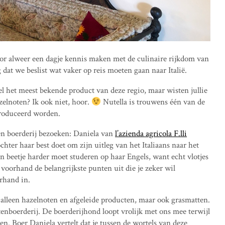
voor alweer een dagje kennis maken met de culinaire rijkdom van
at we beslist wat vaker op reis moeten gaan naar Italië.
l het meest bekende product van deze regio, maar wisten jullie
elnoten? Ik ook niet, hoor.
Nutella is trouwens één van de
produceerd worden.
en boerderij bezoeken: Daniela van
l’azienda agricola F.lli
ochter haar best doet om zijn uitleg van het Italiaans naar het
en beetje harder moet studeren op haar Engels, want echt vlotjes
p voorhand de belangrijkste punten uit die je zeker wil
rhand in.
 alleen hazelnoten en afgeleide producten, maar ook grasmatten.
ttenboerderij. De boerderijhond loopt vrolijk met ons mee terwijl
en. Boer Daniela vertelt dat je tussen de wortels van deze