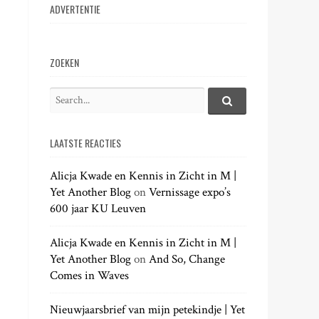
ADVERTENTIE
ZOEKEN
S
e
S
e
a
a
LAATSTE REACTIES
r
r
c
c
h
Alicja Kwade en Kennis in Zicht in M |
h
.
Yet Another Blog
on
Vernissage expo’s
f
.
600 jaar KU Leuven
o
.
r
:
Alicja Kwade en Kennis in Zicht in M |
Yet Another Blog
on
And So, Change
Comes in Waves
Nieuwjaarsbrief van mijn petekindje | Yet