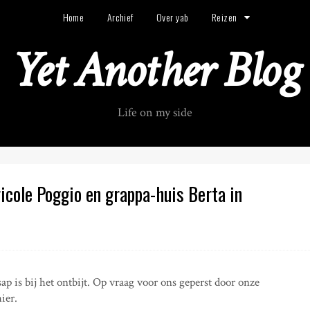
Home
Archief
Over yab
Reizen
Yet Another Blog
Life on my side
ricole Poggio en grappa-huis Berta in
ap is bij het ontbijt. Op vraag voor ons geperst door onze
ier.