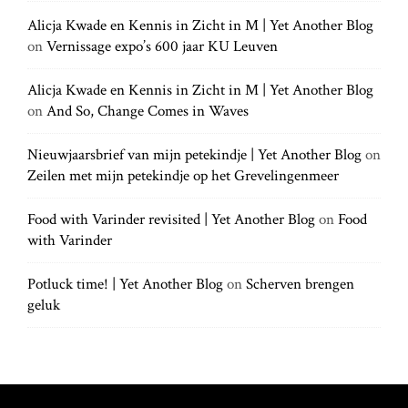
a
c
c
h
Alicja Kwade en Kennis in Zicht in M | Yet Another Blog
h
.
t
on
Vernissage expo’s 600 jaar KU Leuven
f
.
o
.
r
Alicja Kwade en Kennis in Zicht in M | Yet Another Blog
i
:
on
And So, Change Comes in Waves
o
Nieuwjaarsbrief van mijn petekindje | Yet Another Blog
on
Zeilen met mijn petekindje op het Grevelingenmeer
n
Food with Varinder revisited | Yet Another Blog
on
Food
with Varinder
Potluck time! | Yet Another Blog
on
Scherven brengen
geluk