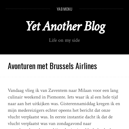
S
YAB MENU
k
i
Yet Another Blog
p
t
o
Life on my side
c
o
n
t
Avonturen met Brussels Airlines
e
n
t
Vandaag vlieg ik van Zaventem naar Milaan voor een lang
culinair weekend in Piemonte. Iets waar ik al een hele tijd
naar aan het uitkijken was. Gisterennamiddag kregen ik en
mijn medereizigers echter opeens het bericht dat onze
vlucht verplaatst was. In eerste instantie dacht ik dat de
vlucht verplaatst was van zondagavond naar