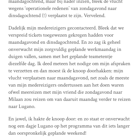
maandagochtend, maar bij nader inzien, bleek de vlucht
wegens ‘operationele redenen’ van zondagavond naar
dinsdagochtend (!) verplaatst te zijn. Vervelend.
Dadelijk mijn medereizigers gecontacteerd. Bleek dat we
verspreid tickets toegewezen gekregen hadden voor
maandagavond en dinsdagochtend. En zo zag ik geheel
onverwacht mijn zorgvuldig geplande werkmaandag in
duigen vallen, samen met het geplande teametentje
diezelfde dag. Ik deed meteen het nodige om mijn afspraken
te verzetten en dan moest ik de knoop doorhakken: mijn
vlucht verplaatsen naar maandagavond, net zoals de meeste
van mijn medereizigers ondertussen aan het doen waren
ofwel meereizen met mijn vriend die zondagavond naar
Milaan zou reizen om van daaruit maandag verder te reizen
naar Lugano.
En jawel, ik hakte de knoop door: en zo staat er onverwacht
nog een dagje Lugano op het programma van dit iets langer
dan oorspronkelijk geplande weekend!