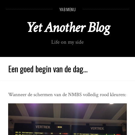
S
YAB MENU
k
i
Yet Another Blog
p
t
o
Life on my side
c
o
n
t
Een goed begin van de dag…
e
n
t
Wanneer de schermen van de NMBS volledig rood kleuren: