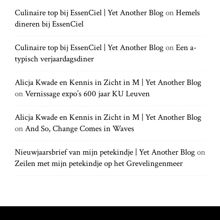
a
c
c
h
Culinaire top bij EssenCiel | Yet Another Blog
on
Hemels
h
.
t
dineren bij EssenCiel
f
.
o
.
r
Culinaire top bij EssenCiel | Yet Another Blog
on
Een a-
i
:
typisch verjaardagsdiner
o
Alicja Kwade en Kennis in Zicht in M | Yet Another Blog
on
Vernissage expo’s 600 jaar KU Leuven
n
Alicja Kwade en Kennis in Zicht in M | Yet Another Blog
on
And So, Change Comes in Waves
Nieuwjaarsbrief van mijn petekindje | Yet Another Blog
on
Zeilen met mijn petekindje op het Grevelingenmeer