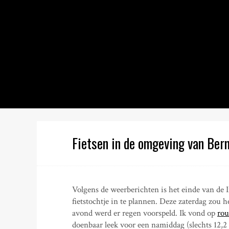
S
k
i
p
t
o
c
o
n
t
e
n
Fietsen in de omgeving van Ber
t
Volgens de weerberichten is het einde van de
fietstochtje in te plannen. Deze zaterdag zou 
avond werd er regen voorspeld. Ik vond op
ro
doenbaar leek voor een namiddag (slechts 12,2 