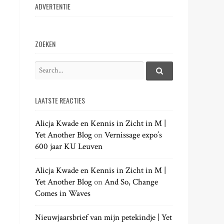
ADVERTENTIE
ZOEKEN
S
e
S
e
a
a
LAATSTE REACTIES
r
r
c
c
h
Alicja Kwade en Kennis in Zicht in M |
h
.
Yet Another Blog
on
Vernissage expo’s
f
.
600 jaar KU Leuven
o
.
r
:
Alicja Kwade en Kennis in Zicht in M |
Yet Another Blog
on
And So, Change
Comes in Waves
Nieuwjaarsbrief van mijn petekindje | Yet