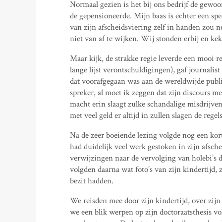
Normaal gezien is het bij ons bedrijf de gewoo
de gepensioneerde. Mijn baas is echter een spec
van zijn afscheidsviering zelf in handen zou 
niet van af te wijken. Wij stonden erbij en ke
Maar kijk, de strakke regie leverde een mooi r
lange lijst verontschuldigingen), gaf journalis
dat voorafgegaan was aan de wereldwijde publi
spreker, al moet ik zeggen dat zijn discours me
macht erin slaagt zulke schandalige misdrijven 
met veel geld er altijd in zullen slagen de rege
Na de zeer boeiende lezing volgde nog een kor
had duidelijk veel werk gestoken in zijn afsc
verwijzingen naar de vervolging van holebi’s d
volgden daarna wat foto’s van zijn kindertijd, z
bezit hadden.
We reisden mee door zijn kindertijd, over zijn 
we een blik werpen op zijn doctoraatsthesis v