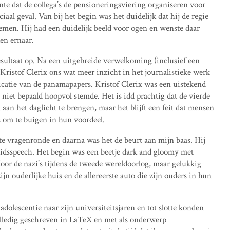
nte dat de collega’s de pensioneringsviering organiseren voor
iaal geval. Van bij het begin was het duidelijk dat hij de regie
nemen. Hij had een duidelijk beeld voor ogen en wenste daar
ken ernaar.
esultaat op. Na een uitgebreide verwelkoming (inclusief een
t Kristof Clerix ons wat meer inzicht in het journalistieke werk
catie van de panamapapers. Kristof Clerix was een uistekend
 niet bepaald hoopvol stemde. Het is idd prachtig dat de vierde
aan het daglicht te brengen, maar het blijft een feit dat mensen
ls om te buigen in hun voordeel.
te vragenronde en daarna was het de beurt aan mijn baas. Hij
heidsspeech. Het begin was een beetje dark and gloomy met
oor de nazi’s tijdens de tweede wereldoorlog, maar gelukkig
ijn ouderlijke huis en de allereerste auto die zijn ouders in hun
adolescentie naar zijn universiteitsjaren en tot slotte konden
olledig geschreven in LaTeX en met als onderwerp