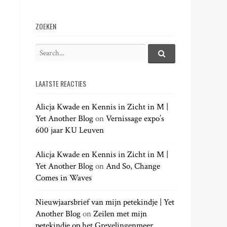
ZOEKEN
S
e
S
e
a
a
LAATSTE REACTIES
r
r
c
c
h
Alicja Kwade en Kennis in Zicht in M |
h
.
Yet Another Blog
on
Vernissage expo’s
f
.
600 jaar KU Leuven
o
.
r
:
Alicja Kwade en Kennis in Zicht in M |
Yet Another Blog
on
And So, Change
Comes in Waves
Nieuwjaarsbrief van mijn petekindje | Yet
Another Blog
on
Zeilen met mijn
petekindje op het Grevelingenmeer