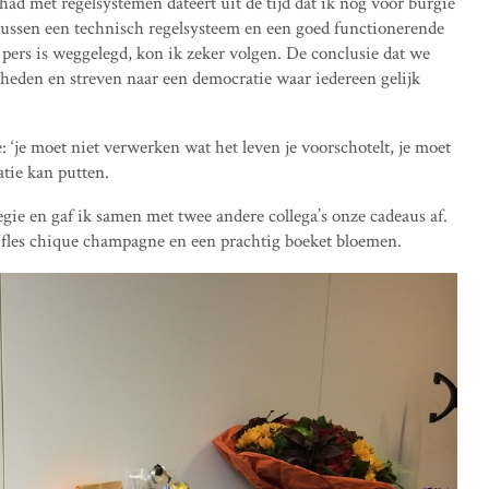
had met regelsystemen dateert uit de tijd dat ik nog voor burgie
k tussen een technisch regelsysteem en een goed functionerende
 pers is weggelegd, kon ik zeker volgen. De conclusie dat we
heden en streven naar een democratie waar iedereen gelijk
 ‘je moet niet verwerken wat het leven je voorschotelt, je moet
atie kan putten.
gie en gaf ik samen met twee andere collega’s onze cadeaus af.
fles chique champagne en een prachtig boeket bloemen.