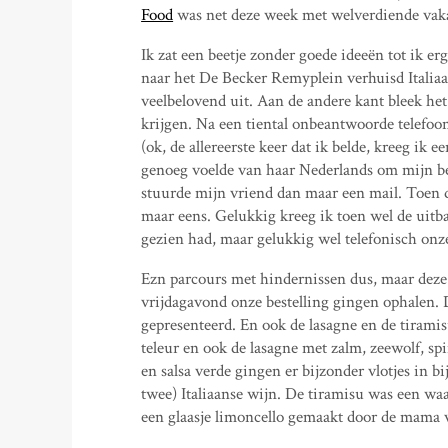
Food
was net deze week met welverdiende vaka
Ik zat een beetje zonder goede ideeën tot ik erg
naar het De Becker Remyplein verhuisd Italiaan
veelbelovend uit. Aan de andere kant bleek het 
krijgen. Na een tiental onbeantwoorde telefoo
(ok, de allereerste keer dat ik belde, kreeg ik e
genoeg voelde van haar Nederlands om mijn be
stuurde mijn vriend dan maar een mail. Toen 
maar eens. Gelukkig kreeg ik toen wel de uitba
gezien had, maar gelukkig wel telefonisch onze
Ezn parcours met hindernissen dus, maar deze 
vrijdagavond onze bestelling gingen ophalen. D
gepresenteerd. En ook de lasagne en de tiramisu
teleur en ook de lasagne met zalm, zeewolf, sp
en salsa verde gingen er bijzonder vlotjes in bij
twee) Italiaanse wijn. De tiramisu was een waar
een glaasje limoncello gemaakt door de mama 