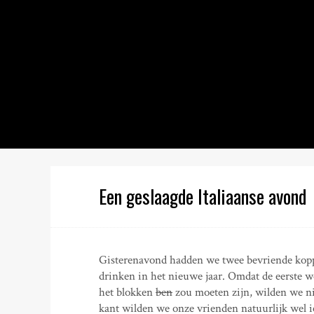
S
k
i
p
t
o
c
o
n
t
e
n
Een geslaagde Italiaanse avond
t
Gisterenavond hadden we twee bevriende koppe
drinken in het nieuwe jaar. Omdat de eerste we
het blokken
ben
zou moeten zijn, wilden we ni
kant wilden we onze vrienden natuurlijk wel ie