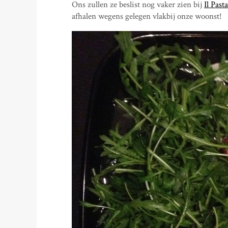
Ons zullen ze beslist nog vaker zien bij
Il Past
afhalen wegens gelegen vlakbij onze woonst!