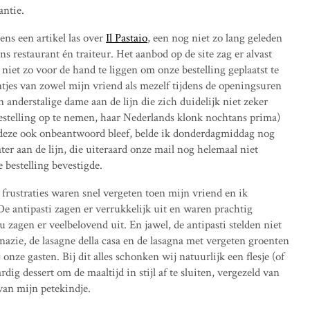
ntie.
ens een artikel las over
Il Pastaio
, een nog niet zo lang geleden
s restaurant én traiteur. Het aanbod op de site zag er alvast
niet zo voor de hand te liggen om onze bestelling geplaatst te
ntjes van zowel mijn vriend als mezelf tijdens de openingsuren
en anderstalige dame aan de lijn die zich duidelijk niet zeker
stelling op te nemen, haar Nederlands klonk nochtans prima)
deze ook onbeantwoord bleef, belde ik donderdagmiddag nog
ter aan de lijn, die uiteraard onze mail nog helemaal niet
 bestelling bevestigde.
frustraties waren snel vergeten toen mijn vriend en ik
e antipasti zagen er verrukkelijk uit en waren prachtig
 zagen er veelbelovend uit. En jawel, de antipasti stelden niet
inazie, de lasagne della casa en de lasagna met vergeten groenten
 onze gasten. Bij dit alles schonken wij natuurlijk een flesje (of
dig dessert om de maaltijd in stijl af te sluiten, vergezeld van
van mijn petekindje.