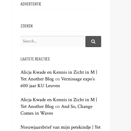
ADVERTENTIE
ZOEKEN
S
e
S
e
a
a
LAATSTE REACTIES
r
r
c
c
h
Alicja Kwade en Kennis in Zicht in M |
h
.
Yet Another Blog
on
Vernissage expo’s
f
.
600 jaar KU Leuven
o
.
r
:
Alicja Kwade en Kennis in Zicht in M |
Yet Another Blog
on
And So, Change
Comes in Waves
Nieuwjaarsbrief van mijn petekindje | Yet