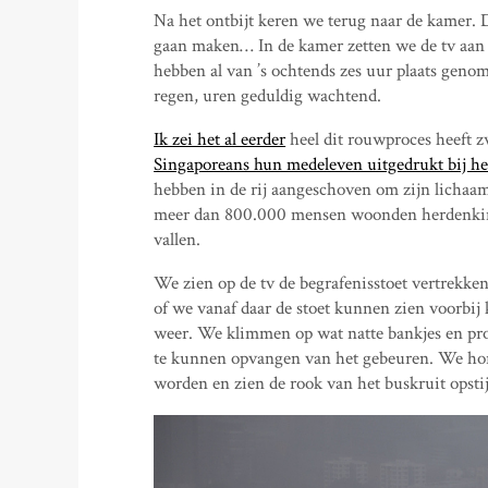
Na het ontbijt keren we terug naar de kamer. 
gaan maken… In de kamer zetten we de tv aan 
hebben al van ’s ochtends zes uur plaats genome
regen, uren geduldig wachtend.
Ik zei het al eerder
heel dit rouwproces heeft z
Singaporeans hun medeleven uitgedrukt bij he
hebben in de rij aangeschoven om zijn lichaam
meer dan 800.000 mensen woonden herdenkings
vallen.
We zien op de tv de begrafenisstoet vertrekke
of we vanaf daar de stoet kunnen zien voorbij
weer. We klimmen op wat natte bankjes en pr
te kunnen opvangen van het gebeuren. We hor
worden en zien de rook van het buskruit opstijg