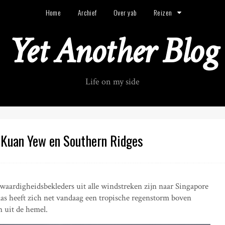
Home
Archief
Over yab
Reizen
Yet Another Blog
Life on my side
 Kuan Yew en Southern Ridges
ardigheidsbekleders uit alle windstreken zijn naar Singapore
aas heeft zich net vandaag een tropische regenstorm boven
n uit de hemel.