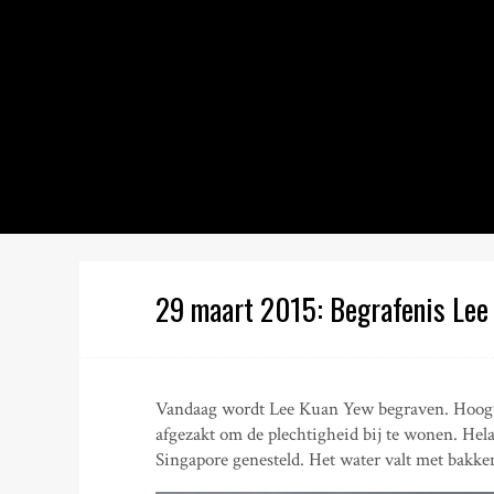
S
k
i
p
t
o
c
o
n
t
e
n
29 maart 2015: Begrafenis Lee
t
Vandaag wordt Lee Kuan Yew begraven. Hoogwa
afgezakt om de plechtigheid bij te wonen. Hel
Singapore genesteld. Het water valt met bakke