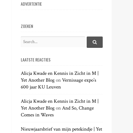
ADVERTENTIE
ZOEKEN
S
e
S
e
a
a
LAATSTE REACTIES
r
r
c
c
h
Alicja Kwade en Kennis in Zicht in M |
h
.
Yet Another Blog
on
Vernissage expo’s
f
.
600 jaar KU Leuven
o
.
r
:
Alicja Kwade en Kennis in Zicht in M |
Yet Another Blog
on
And So, Change
Comes in Waves
Nieuwjaarsbrief van mijn petekindje | Yet