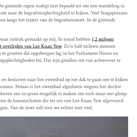
De gietende regen nodigt niet bepaald uit om een wandeling te
om naar de begrafenisplechtigheid te kijken. Veel Singaporeans
n langs het traject van de begrafenisstoet. In de gietende
waar indruk gemaakt op mij. In totaal hebben
1,2 miljoen
t overlijden van Lee Kuan Yew
. Zo’n half miljoen mensen
 te groeten dat opgeborgen lag in het Parliament House en
plechtigheden bij. Dat zijn getallen om van achterover te
n en besluiten naar het zwembad op het dak te gaan om te kijken
 komen. Helaas is het zwembad afgesloten wegens het slechte
oberen ons zo groot mogelijk te maken om toch maar een glimp
en de kanonschoten die ter ere van Lee Kuan Yew afgevuurd
en. Van de stoet zelf zien we echter niet veel.