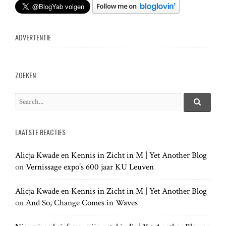
n
ADVERTENTIE
a
v
ZOEKEN
i
S
e
S
g
e
a
a
LAATSTE REACTIES
r
r
a
c
c
h
Alicja Kwade en Kennis in Zicht in M | Yet Another Blog
h
.
t
on
Vernissage expo’s 600 jaar KU Leuven
f
.
o
.
r
Alicja Kwade en Kennis in Zicht in M | Yet Another Blog
i
:
on
And So, Change Comes in Waves
o