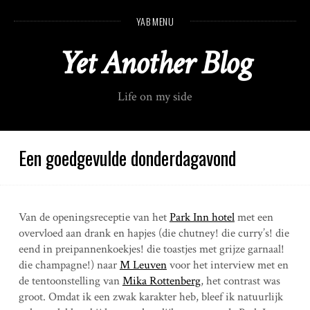
S
YAB MENU
k
i
Yet Another Blog
p
t
o
Life on my side
c
o
n
t
Een goedgevulde donderdagavond
e
n
t
Van de openingsreceptie van het
Park Inn hotel
met een
overvloed aan drank en hapjes (die chutney! die curry’s! die
eend in preipannenkoekjes! die toastjes met grijze garnaal!
die champagne!) naar
M Leuven
voor het interview met en
de tentoonstelling van
Mika Rottenberg
, het contrast was
groot. Omdat ik een zwak karakter heb, bleef ik natuurlijk