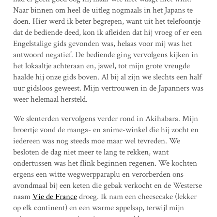
Naar binnen om heel de uitleg nogmaals in het Japans te
doen. Hier werd ik beter begrepen, want uit het telefoontje
dat de bediende deed, kon ik afleiden dat hij vroeg of er een
Engelstalige gids gevonden was, helaas voor mij was het
antwoord negatief. De bediende ging vervolgens kijken in
het lokaaltje achteraan en, jawel, tot mijn grote vreugde
haalde hij onze gids boven. Al bij al zijn we slechts een half
uur gidsloos geweest. Mijn vertrouwen in de Japanners was
weer helemaal hersteld.
We slenterden vervolgens verder rond in Akihabara. Mijn
broertje vond de manga- en anime-winkel die hij zocht en
iedereen was nog steeds moe maar wel tevreden. We
besloten de dag niet meer te lang te rekken, want
ondertussen was het flink beginnen regenen. We kochten
ergens een witte wegwerpparaplu en verorberden ons
avondmaal bij een keten die gebak verkocht en de Westerse
naam
Vie de France
droeg. Ik nam een cheesecake (lekker
op elk continent) en een warme appelsap, terwijl mijn