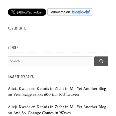
t
n
ADVERTENTIE
a
v
ZOEKEN
i
S
e
S
g
e
a
a
LAATSTE REACTIES
r
r
a
c
c
h
Alicja Kwade en Kennis in Zicht in M | Yet Another Blog
h
.
t
on
Vernissage expo’s 600 jaar KU Leuven
f
.
o
.
r
Alicja Kwade en Kennis in Zicht in M | Yet Another Blog
i
:
on
And So, Change Comes in Waves