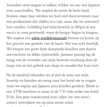
Vooraleer onze magen te vullen, wilden we ons wat Japanse
yens aanschaffen. We stapten de eerste de beste bank
binnen, maar daar werden we heel snel doorverwezen naar
een postkantoor dat vlakbij zou zijn, maar dat we uiteraard
niet vonden. Gelukkig had mijn broertje in België al wat
euro’s in yens gewisseld, want de honger begon te knagen.
We stapten een
udon
noedelrestaurant
binnen en kozen op
het gezicht een gerecht van de kaart. Het was echt heerlijk.
We kregen een grote kom dampende bouillon met daarin
zeevruchten en dikke rijstnoedels. Jammer genoeg lag de
maag van de vriendin van mijn broertje overhoop door de
lange reis en het gebrek aan slaap en smaakte het haar niet.
Na de maaltijd rekenden we af met de yens van mijn
broertje en keerden we terug naar het hotel om te vragen
waar we ergens aan Japanse yens konden geraken. Bleek er
een ATM-machine te staan in de 7/11 vlak onder ons hotel.
D’oh. Een paar tienduizend yens rijker (en wat euro’s
armer) vertrokken we op onze eerste echte