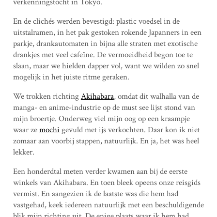
verkenningstocht in Tokyo.
En de clichés werden bevestigd: plastic voedsel in de
uitstalramen, in het pak gestoken rokende Japanners in een
parkje, drankautomaten in bijna alle straten met exotische
drankjes met veel cafeïne. De vermoeidheid begon toe te
slaan, maar we hielden dapper vol, want we wilden zo snel
mogelijk in het juiste ritme geraken.
We trokken richting
Akihabara
, omdat dit walhalla van de
manga- en anime-industrie op de must see lijst stond van
mijn broertje. Onderweg viel mijn oog op een kraampje
waar ze
mochi
gevuld met ijs verkochten. Daar kon ik niet
zomaar aan voorbij stappen, natuurlijk. En ja, het was heel
lekker.
Een honderdtal meten verder kwamen aan bij de eerste
winkels van Akihabara. En toen bleek opeens onze reisgids
vermist. En aangezien ik de laatste was die hem had
vastgehad, keek iedereen natuurlijk met een beschuldigende
blik mijn richting uit. De enige plaats waar ik hem had