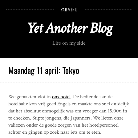
S
YAB MENU
k
i
Yet Another Blog
p
t
o
Life on my side
c
o
n
t
Maandag 11 april: Tokyo
e
n
t
We geraakten vlot in
ons hotel
. De bediende aan de
hotelbalie kon vrij goed Engels en maakte ons snel duidelijk
dat het absoluut onmogelijk was om vroeger dan 15.00u in
te checken. Stipte jongens, die Japanners. We lieten onze
valiezen onder de goede zorgen van het hotelpersoneel
achter en gingen op zoek naar iets om te eten.