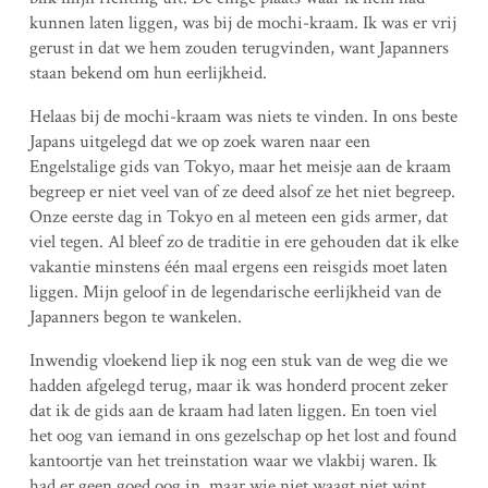
kunnen laten liggen, was bij de mochi-kraam. Ik was er vrij
gerust in dat we hem zouden terugvinden, want Japanners
staan bekend om hun eerlijkheid.
Helaas bij de mochi-kraam was niets te vinden. In ons beste
Japans uitgelegd dat we op zoek waren naar een
Engelstalige gids van Tokyo, maar het meisje aan de kraam
begreep er niet veel van of ze deed alsof ze het niet begreep.
Onze eerste dag in Tokyo en al meteen een gids armer, dat
viel tegen. Al bleef zo de traditie in ere gehouden dat ik elke
vakantie minstens één maal ergens een reisgids moet laten
liggen. Mijn geloof in de legendarische eerlijkheid van de
Japanners begon te wankelen.
Inwendig vloekend liep ik nog een stuk van de weg die we
hadden afgelegd terug, maar ik was honderd procent zeker
dat ik de gids aan de kraam had laten liggen. En toen viel
het oog van iemand in ons gezelschap op het lost and found
kantoortje van het treinstation waar we vlakbij waren. Ik
had er geen goed oog in, maar wie niet waagt niet wint.