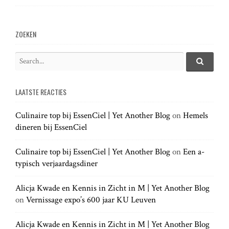
a
v
ZOEKEN
i
S
e
S
g
e
a
a
LAATSTE REACTIES
r
r
a
c
c
h
Culinaire top bij EssenCiel | Yet Another Blog
on
Hemels
h
.
t
dineren bij EssenCiel
f
.
o
.
r
Culinaire top bij EssenCiel | Yet Another Blog
on
Een a-
i
:
typisch verjaardagsdiner
o
Alicja Kwade en Kennis in Zicht in M | Yet Another Blog
on
Vernissage expo’s 600 jaar KU Leuven
n
Alicja Kwade en Kennis in Zicht in M | Yet Another Blog