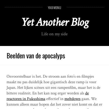
S
YAB MENU
k
i
Yet Another Blog
p
t
o
Life on my side
c
o
n
t
Beelden van de apocalyps
e
n
t
Onvoorstelbaar is het. De stroom aan foto’s en filmpjes
maakt nu pas duidelijk hoe gigantisch deze ramp is voor
Japan. Het lijken scènes uit een rampenfilm, maar het is de
bittere realiteit. En het kan nog erger worden als
de
reactoren in Fukushima
effectief in
meltdown
gaan. We
kunnen alleen maar hopen dat het zover niet komt en dat er