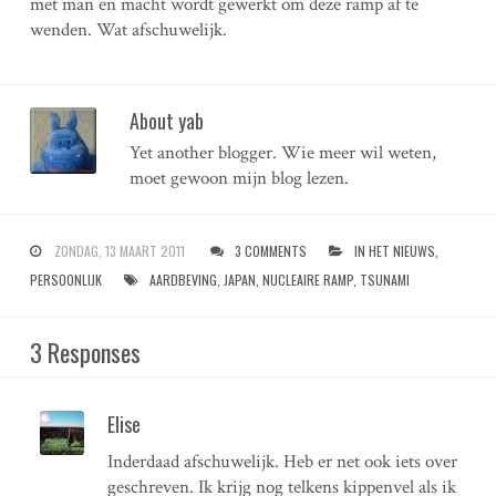
met man en macht wordt gewerkt om deze ramp af te
wenden. Wat afschuwelijk.
About yab
Yet another blogger. Wie meer wil weten,
moet gewoon mijn blog lezen.
ZONDAG, 13 MAART 2011
3 COMMENTS
IN HET NIEUWS
,
PERSOONLIJK
AARDBEVING
,
JAPAN
,
NUCLEAIRE RAMP
,
TSUNAMI
3 Responses
Elise
Inderdaad afschuwelijk. Heb er net ook iets over
geschreven. Ik krijg nog telkens kippenvel als ik