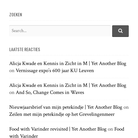
v
ZOEKEN
i
S
e
S
g
e
a
a
LAATSTE REACTIES
r
r
a
c
c
h
Alicja Kwade en Kennis in Zicht in M | Yet Another Blog
h
.
t
on
Vernissage expo’s 600 jaar KU Leuven
f
.
o
.
r
Alicja Kwade en Kennis in Zicht in M | Yet Another Blog
i
:
on
And So, Change Comes in Waves
o
Nieuwjaarsbrief van mijn petekindje | Yet Another Blog
on
Zeilen met mijn petekindje op het Grevelingenmeer
n
Food with Varinder revisited | Yet Another Blog
on
Food
with Varinder