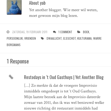
About yab
Yet another blogger. Wie meer wil weten,
moet gewoon mijn blog lezen.
ZATERDAG, 19 FEBRUARI 2011
1 COMMENT
BOEK
,
PERSOONLIJK
,
VRIENDEN
DWAALLICHT
,
ELSSCHOT
,
KULTURAMA
,
WARRE
BORGMANS
1 Response
Restodays in ‘t Oud Gasthuys | Yet Another Blog
[…] Zo merkte ik dat de vroegere Improvisio
inmiddels omgedoopt is tot ‘t Oud Gasthuys.
Mijn laatste bezoek aan de Improvisio dateerde
zowaar van 2011, dus ik was wel benieuwd welke
nieuwe richting dit restaurant inmiddels had