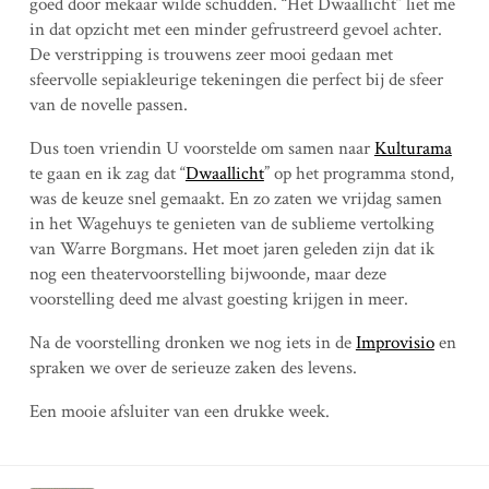
goed door mekaar wilde schudden. “Het Dwaallicht” liet me
in dat opzicht met een minder gefrustreerd gevoel achter.
De verstripping is trouwens zeer mooi gedaan met
sfeervolle sepiakleurige tekeningen die perfect bij de sfeer
van de novelle passen.
Dus toen vriendin U voorstelde om samen naar
Kulturama
te gaan en ik zag dat “
Dwaallicht
” op het programma stond,
was de keuze snel gemaakt. En zo zaten we vrijdag samen
in het Wagehuys te genieten van de sublieme vertolking
van Warre Borgmans. Het moet jaren geleden zijn dat ik
nog een theatervoorstelling bijwoonde, maar deze
voorstelling deed me alvast goesting krijgen in meer.
Na de voorstelling dronken we nog iets in de
Improvisio
en
spraken we over de serieuze zaken des levens.
Een mooie afsluiter van een drukke week.