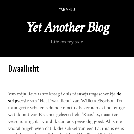
S
YAB MENU
k
i
Yet Another Blog
p
t
o
Life on my side
c
o
n
t
Dwaallicht
e
n
t
Van mijn lieve tante kreeg ik als nieuwjaarsgeschenkje
de
stripversie
van “Het Dwaallicht” van Willem Elsschot. Tot
mijn grote scha en schande moet ik bekennen dat het enige
wat ik ooit van Elsschot gelezen heb, “Kaas” is, maar ter
verschoning, dat vond ik dan ook geweldig goed. Al is me
vooral bijgebleven dat ik die sukkel van een Laarmans eens