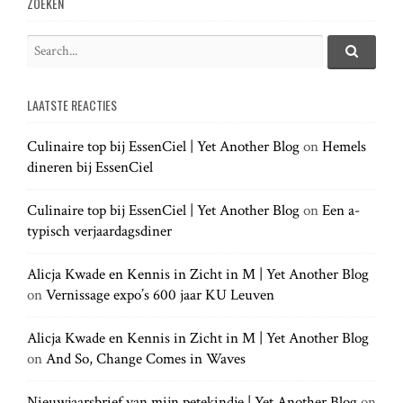
v
ZOEKEN
i
S
e
S
g
e
a
a
LAATSTE REACTIES
r
r
a
c
c
h
Culinaire top bij EssenCiel | Yet Another Blog
on
Hemels
h
.
t
dineren bij EssenCiel
f
.
o
.
r
Culinaire top bij EssenCiel | Yet Another Blog
on
Een a-
i
:
typisch verjaardagsdiner
o
Alicja Kwade en Kennis in Zicht in M | Yet Another Blog
on
Vernissage expo’s 600 jaar KU Leuven
n
Alicja Kwade en Kennis in Zicht in M | Yet Another Blog
on
And So, Change Comes in Waves
Nieuwjaarsbrief van mijn petekindje | Yet Another Blog
on