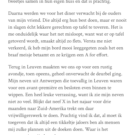
tweetjes samen in hun eigen huis en dat is prachtig.
Daarna werden we voor het diner verwacht bij de ouders
van mijn vriend. Die altijd erg hun best doen, maar er nooit
in slagen écht lekkere gerechten op tafel te toveren. Het is
me onduidelijk waar het net misloopt, want wat er op tafel
getoverd wordt, smaakt altijd zo flets. Versta me niet
verkeerd, ik heb mijn bord mooi leeggegeten zoals het een
braaf meisje betaamt en ze krijgen een A for effort.
Terug in Leuven maakten we ons op voor een rustig
avondje, toen opeens, geheel onverwacht de deurbel ging.
Mijn neven uit Antwerpen die toevallig in Leuven waren
voor een avant-première en besloten even binnen te
wippen. Een heel leuke verrassing, want ik zie mijn neven
niet zo veel. Blijkt dat neef X in het najaar voor drie
maanden naar Zuid-Amerika trekt om daar
vrijwilligerswerk te doen. Prachtig vind ik dat, al moet ik
toegeven dat ik altijd een tikkeltje jaloers ben als mensen
mij zulke plannen uit de doeken doen. Waar is het