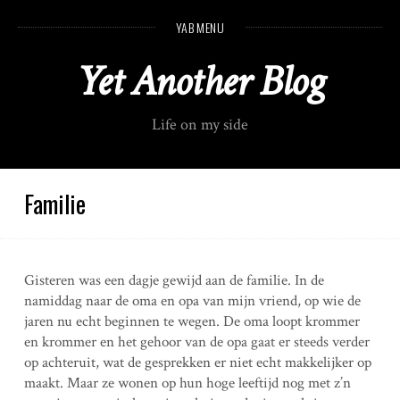
S
YAB MENU
k
i
Yet Another Blog
p
t
o
Life on my side
c
o
n
t
Familie
e
n
t
Gisteren was een dagje gewijd aan de familie. In de
namiddag naar de oma en opa van mijn vriend, op wie de
jaren nu echt beginnen te wegen. De oma loopt krommer
en krommer en het gehoor van de opa gaat er steeds verder
op achteruit, wat de gesprekken er niet echt makkelijker op
maakt. Maar ze wonen op hun hoge leeftijd nog met z’n