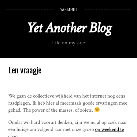
S
YAB MENU
k
i
Yet Another Blog
p
t
o
Life on my side
c
o
n
t
Een vraagje
e
n
t
We gaan de collectieve wijsheid van het internet nog eens
raadplegen. Ik heb hier al meermaals goede ervaringen mee
gehad. The power of the masses, of zoiets.
Omdat wij hard vooruit denken, zijn we nu al op zoek naar
een huisje om volgend jaar met onze groep
op weekend te
gaan
.