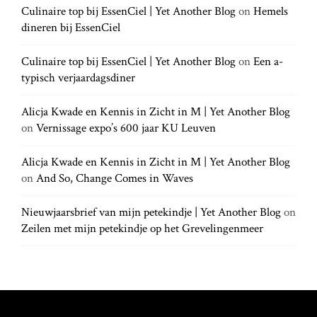
a
h
Culinaire top bij EssenCiel | Yet Another Blog
on
Hemels
h
.
t
dineren bij EssenCiel
f
.
o
.
r
Culinaire top bij EssenCiel | Yet Another Blog
on
Een a-
i
:
typisch verjaardagsdiner
o
Alicja Kwade en Kennis in Zicht in M | Yet Another Blog
on
Vernissage expo’s 600 jaar KU Leuven
n
Alicja Kwade en Kennis in Zicht in M | Yet Another Blog
on
And So, Change Comes in Waves
Nieuwjaarsbrief van mijn petekindje | Yet Another Blog
on
Zeilen met mijn petekindje op het Grevelingenmeer