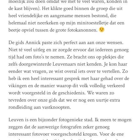
moeilijk zou doen omdat we met te veel waren, konden in
de kast blijven). Het klikte goed binnen de groep die uit
heel vriendelijke en aangename mensen bestond, die
helemaal niet neerkeken op mijn minitoestelletje dat een
beetje opviel tussen de grote fotokanonnen.
De gids Annick paste zich perfect aan aan onze wensen.
Niet té veel uitleg en ze zorgde ervoor dat iedereen genoeg
tijd had om foto’s te nemen. Ze bracht ons op plekjes die
zelfs doorgewinterde Leuvenaars niet kenden. Je kon haar
eender wat vragen, ze wist overal iets over te vertellen. Zo
heb ik een heel interessant gesprek met haar gehad over de
vikingen en de manier waarop dit volk volledig verkeerd
wordt voorgesteld in de geschiedenis. We waren zo
tevreden over onze gids dat we er nog een uurtje extra
rondleiding aan vastknoopten.
Leuven is een bijzonder fotogenieke stad. Ik meen te mogen
zeggen dat de aanwezige fotografen zeker genoeg
interessant fotovoer voorgeschoteld kregen. Voor de ene