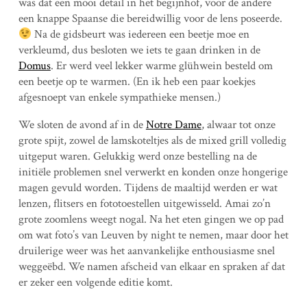
was dat een mooi detail in het begijnhof, voor de andere
een knappe Spaanse die bereidwillig voor de lens poseerde.
Na de gidsbeurt was iedereen een beetje moe en
verkleumd, dus besloten we iets te gaan drinken in de
Domus
. Er werd veel lekker warme glühwein besteld om
een beetje op te warmen. (En ik heb een paar koekjes
afgesnoept van enkele sympathieke mensen.)
We sloten de avond af in de
Notre Dame
, alwaar tot onze
grote spijt, zowel de lamskoteltjes als de mixed grill volledig
uitgeput waren. Gelukkig werd onze bestelling na de
initiële problemen snel verwerkt en konden onze hongerige
magen gevuld worden. Tijdens de maaltijd werden er wat
lenzen, flitsers en fototoestellen uitgewisseld. Amai zo’n
grote zoomlens weegt nogal. Na het eten gingen we op pad
om wat foto’s van Leuven by night te nemen, maar door het
druilerige weer was het aanvankelijke enthousiasme snel
weggeëbd. We namen afscheid van elkaar en spraken af dat
er zeker een volgende editie komt.