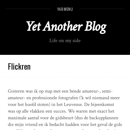
S
YAB MENU
k
i
Yet Another Blog
p
t
o
Life on my side
c
o
n
t
Flickren
e
n
t
Gisteren was ik op stap met een bende amateur-, semi-
amateur- en professionele fotografen (‘k wil niemand meer
voor het hoofd stoten) in het Leuvense. De bijeenkomst
was op alle vlakken een succes. We waren met exact het
maximale aantal voor de gidsbeurt (dus de backupplannen
die mijn vriend en ik bedacht hadden voor het geval de gids