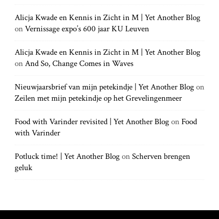
a
c
c
h
Alicja Kwade en Kennis in Zicht in M | Yet Another Blog
h
.
t
on
Vernissage expo’s 600 jaar KU Leuven
f
.
o
.
r
Alicja Kwade en Kennis in Zicht in M | Yet Another Blog
i
:
on
And So, Change Comes in Waves
o
Nieuwjaarsbrief van mijn petekindje | Yet Another Blog
on
Zeilen met mijn petekindje op het Grevelingenmeer
n
Food with Varinder revisited | Yet Another Blog
on
Food
with Varinder
Potluck time! | Yet Another Blog
on
Scherven brengen
geluk