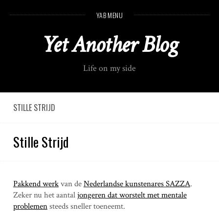
S
YAB MENU
k
i
Yet Another Blog
p
t
o
Life on my side
c
o
n
t
STILLE STRIJD
e
n
Stille Strijd
t
Pakkend werk
van de
Nederlandse kunstenares SAZZA
.
Zeker nu het aantal
jongeren dat worstelt met mentale
problemen
steeds sneller toeneemt.