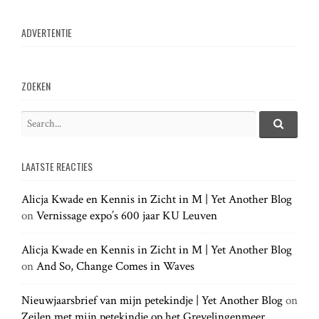
ADVERTENTIE
ZOEKEN
S
e
S
e
a
a
LAATSTE REACTIES
r
r
c
c
h
Alicja Kwade en Kennis in Zicht in M | Yet Another Blog
h
.
on
Vernissage expo’s 600 jaar KU Leuven
f
.
o
.
r
Alicja Kwade en Kennis in Zicht in M | Yet Another Blog
:
on
And So, Change Comes in Waves
Nieuwjaarsbrief van mijn petekindje | Yet Another Blog
on
Zeilen met mijn petekindje op het Grevelingenmeer