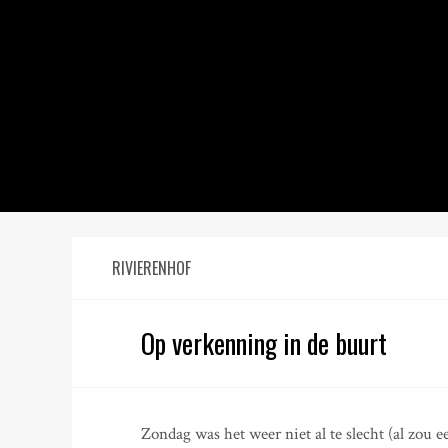
S
k
i
p
t
o
c
o
n
t
e
n
RIVIERENHOF
t
Op verkenning in de buurt
Zondag was het weer niet al te slecht (al zou e