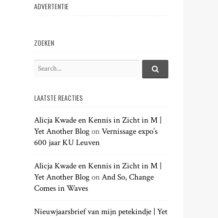
ADVERTENTIE
ZOEKEN
S
e
S
e
a
a
LAATSTE REACTIES
r
r
c
c
h
Alicja Kwade en Kennis in Zicht in M |
h
.
Yet Another Blog
on
Vernissage expo’s
f
.
600 jaar KU Leuven
o
.
r
:
Alicja Kwade en Kennis in Zicht in M |
Yet Another Blog
on
And So, Change
Comes in Waves
Nieuwjaarsbrief van mijn petekindje | Yet