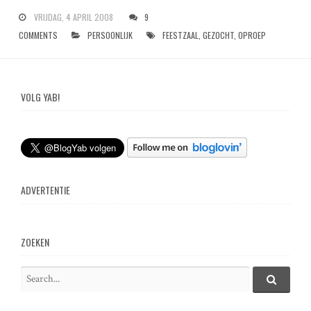
VRIJDAG, 4 APRIL 2008
9
COMMENTS
PERSOONLIJK
FEESTZAAL
,
GEZOCHT
,
OPROEP
VOLG YAB!
ADVERTENTIE
ZOEKEN
S
e
S
e
a