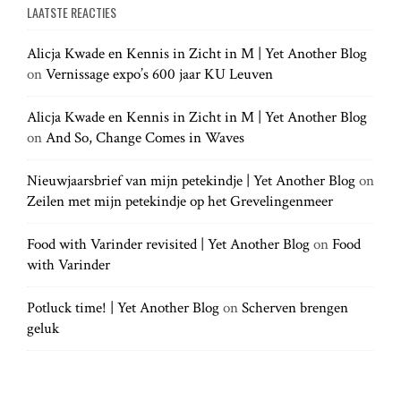
a
LAATSTE REACTIES
r
r
c
c
h
Alicja Kwade en Kennis in Zicht in M | Yet Another Blog
h
.
on
Vernissage expo’s 600 jaar KU Leuven
f
.
o
.
r
Alicja Kwade en Kennis in Zicht in M | Yet Another Blog
:
on
And So, Change Comes in Waves
Nieuwjaarsbrief van mijn petekindje | Yet Another Blog
on
Zeilen met mijn petekindje op het Grevelingenmeer
Food with Varinder revisited | Yet Another Blog
on
Food
with Varinder
Potluck time! | Yet Another Blog
on
Scherven brengen
geluk