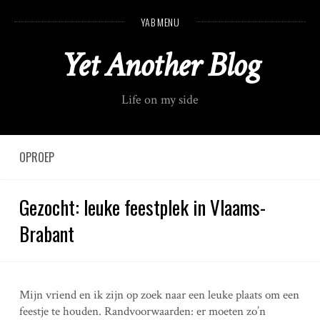
S
YAB MENU
k
i
Yet Another Blog
p
t
o
Life on my side
c
o
n
t
OPROEP
e
n
Gezocht: leuke feestplek in Vlaams-
t
Brabant
Mijn vriend en ik zijn op zoek naar een leuke plaats om een
feestje te houden. Randvoorwaarden: er moeten zo’n