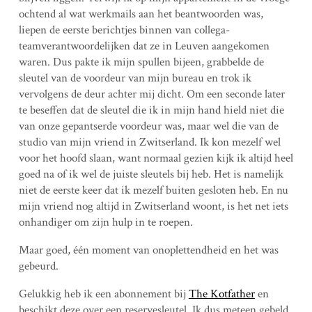
ochtend al wat werkmails aan het beantwoorden was,
liepen de eerste berichtjes binnen van collega-
teamverantwoordelijken dat ze in Leuven aangekomen
waren. Dus pakte ik mijn spullen bijeen, grabbelde de
sleutel van de voordeur van mijn bureau en trok ik
vervolgens de deur achter mij dicht. Om een seconde later
te beseffen dat de sleutel die ik in mijn hand hield niet die
van onze gepantserde voordeur was, maar wel die van de
studio van mijn vriend in Zwitserland. Ik kon mezelf wel
voor het hoofd slaan, want normaal gezien kijk ik altijd heel
goed na of ik wel de juiste sleutels bij heb. Het is namelijk
niet de eerste keer dat ik mezelf buiten gesloten heb. En nu
mijn vriend nog altijd in Zwitserland woont, is het net iets
onhandiger om zijn hulp in te roepen.
Maar goed, één moment van onoplettendheid en het was
gebeurd.
Gelukkig heb ik een abonnement bij
The Kotfather
en
beschikt deze over een reservesleutel. Ik dus meteen gebeld