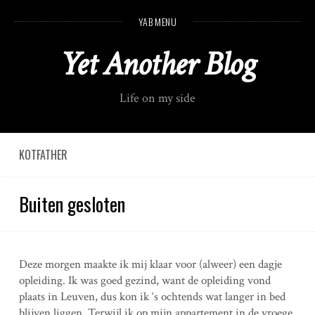
S
YAB MENU
k
i
Yet Another Blog
p
t
o
Life on my side
c
o
n
t
KOTFATHER
e
n
Buiten gesloten
t
Deze morgen maakte ik mij klaar voor (alweer) een dagje
opleiding. Ik was goed gezind, want de opleiding vond
plaats in Leuven, dus kon ik ‘s ochtends wat langer in bed
blijven liggen. Terwijl ik op mijn appartement in de vroege