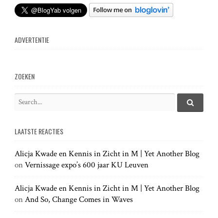
ADVERTENTIE
ZOEKEN
S
e
S
e
a
a
LAATSTE REACTIES
r
r
c
c
h
Alicja Kwade en Kennis in Zicht in M | Yet Another Blog
h
.
on
Vernissage expo’s 600 jaar KU Leuven
f
.
o
.
r
Alicja Kwade en Kennis in Zicht in M | Yet Another Blog
:
on
And So, Change Comes in Waves