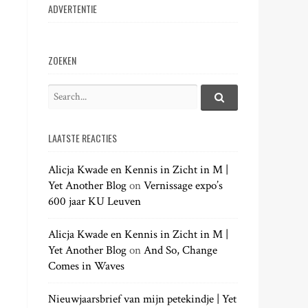
ADVERTENTIE
ZOEKEN
S
e
S
e
a
a
LAATSTE REACTIES
r
r
c
c
h
Alicja Kwade en Kennis in Zicht in M |
h
.
Yet Another Blog
on
Vernissage expo’s
f
.
600 jaar KU Leuven
o
.
r
:
Alicja Kwade en Kennis in Zicht in M |
Yet Another Blog
on
And So, Change
Comes in Waves
Nieuwjaarsbrief van mijn petekindje | Yet