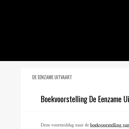
S
k
i
p
t
o
c
o
n
t
e
n
DE EENZAME UITVAART
t
Boekvoorstelling De Eenzame Ui
Deze voormiddag naar de
boekvoorstelling va