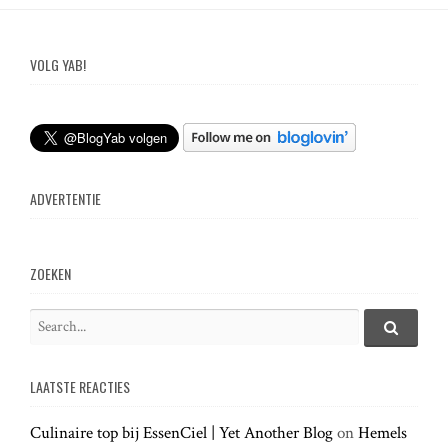
VOLG YAB!
ADVERTENTIE
ZOEKEN
S
e
S
e
a
a
LAATSTE REACTIES
r
r
c
c
h
Culinaire top bij EssenCiel | Yet Another Blog
on
Hemels
h
.