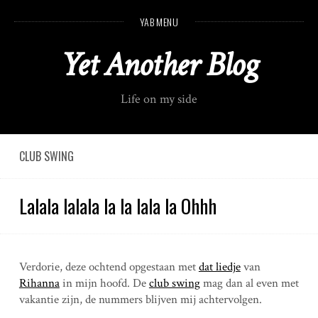
S
YAB MENU
k
i
Yet Another Blog
p
t
o
Life on my side
c
o
n
t
CLUB SWING
e
n
Lalala lalala la la lala la Ohhh
t
Verdorie, deze ochtend opgestaan met
dat liedje
van
Rihanna
in mijn hoofd. De
club swing
mag dan al even met
vakantie zijn, de nummers blijven mij achtervolgen.