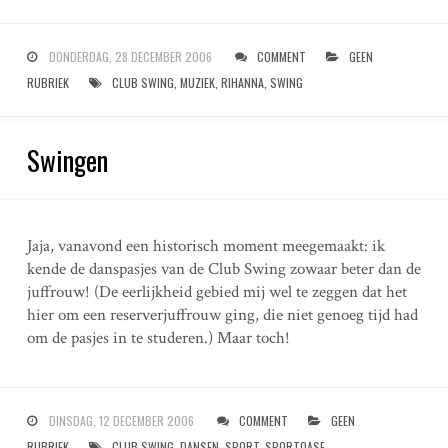
DONDERDAG, 28 DECEMBER 2006
COMMENT
GEEN
RUBRIEK
CLUB SWING
,
MUZIEK
,
RIHANNA
,
SWING
Swingen
Jaja, vanavond een historisch moment meegemaakt: ik
kende de danspasjes van de Club Swing zowaar beter dan de
juffrouw! (De eerlijkheid gebied mij wel te zeggen dat het
hier om een reserverjuffrouw ging, die niet genoeg tijd had
om de pasjes in te studeren.) Maar toch!
DINSDAG, 12 DECEMBER 2006
COMMENT
GEEN
RUBRIEK
CLUB SWING
,
DANSEN
,
SPORT
,
SPORTOASE