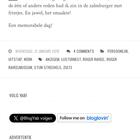
de één of andere reden had ik zin in de zalmburger met
frietjes. En jawel, het smaakte!
Een memorabele dag!
WOENSDAG, 31 JANUARI 2018
4 COMMENTS
PERSOONLIJK
,
UITSTAP
,
WERK
ANZEGEM
,
LIJSTERNEST
,
ROGER RAVEEL
,
ROGER
RAVEELMUSEUM
,
STIJN STREUVELS
,
ZULTE
VOLG YAB!
ADVERTENTIE