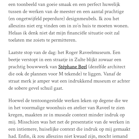
een toonbeeld van goeie smaak en een perfect huwelijk
tussen de werken van de meester en een aantal prachtige
(en ongetwijfeld peperdure) designmeubels. Ik zou het
alleszins niet erg vinden om in zo’n huis te moeten wonen.
Helaas ik denk niet dat mijn financiële situatie ooit zal
toelaten me zoiets te permitteren.
Laatste stop van de dag: het Roger Raveelmuseum. Een
beetje verstopt in een straatje in Zulte blijkt zowaar een
prachtig bouwwerk van
Stéphane Beel
(dezelfde architect
die ook de plannen voor M tekende) te liggen. Vanaf de
straat merk je amper wat een indrukkend museum er achter
de sobere gevel schuil gaat.
Hoewel de tentoongestelde werken leken op degene die we
in het voormalige woonhuis en atelier van Raveel te zien
kregen, maakten ze in museale context minder indruk op
mij. Misschien was het net de presentatie van de werken in
een intiemere, huiselijke context die indruk op mij gemaakt
had. Enfin, ik zou alleszins niet kwaad zijn, mocht iemand