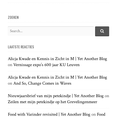
ZOEKEN
S
e
S
e
a
a
LAATSTE REACTIES
r
r
c
c
h
Alicja Kwade en Kennis in Zicht in M | Yet Another Blog
h
.
on
Vernissage expo’s 600 jaar KU Leuven
f
.
o
.
r
Alicja Kwade en Kennis in Zicht in M | Yet Another Blog
:
on
And So, Change Comes in Waves
Nieuwjaarsbrief van mijn petekindje | Yet Another Blog
on
Zeilen met mijn petekindje op het Grevelingenmeer
Food with Varinder revisited | Yet Another Blog
on
Food