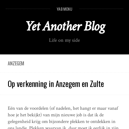
S
YAB MENU
k
i
Yet Another Blog
p
t
o
Life on my side
c
o
n
t
ANZEGEM
e
n
Op verkenning in Anzegem en Zulte
t
Eén van de voordelen (of nadelen, het hangt er maar vanaf
hoe je het bekijkt) van mijn nieuwe job is dat ik de
gelegenheid krijg om bijzondere plekken te ontdekken in
ons landje. Plekken waarvan ik, daar moet ik eerlijk in zijn,