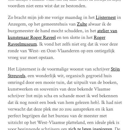
voordien niet eens wist dat ze bestonden.
Zo bracht mijn job me vorige maandag in het
Lijsternest
in
Anzegem, op het gemeentehuis van
Zulte
alwaar ik de
burgemeester de hand mocht schudden, in het
atelier van
kunstenaar Roger Raveel
en ten slotte in het
Roger
Raveelmuseum
. Ik vond het zelfs niet erg dat ik voor deze
ronde van West- en Oost-Vlaanderen op een ontiegelijk
vroeg uur moet opstaan.
Het Lijsternest is de voormalige woonst van schrijver
Stijn
Streuvels
, een wonderlijk wit, organisch gegroeid huis
omringd door een mooie tuin, dat uitpuilt van de boeken,
kunstwerken en souvenirs van deze bekende Vlaamse
schrijver (tot mijn scha en schande moet ik wel bekennen
dat ik nog nooit een boek van hem gelezen heb). Ik had niet
verwacht dat deze plek me zo zou aanspreken en ik kan
perfect begrijpen dat het bureau van de meester met
uitzicht op het West-Vlaamse platteland, een ideale plek is
voor beginnende schrijvers om
zich te laten inspireren
. De