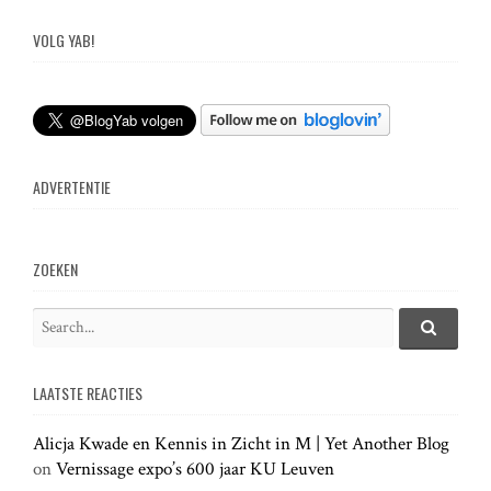
s
VOLG YAB!
t
n
ADVERTENTIE
a
v
ZOEKEN
i
S
e
S
g
e
a
a
LAATSTE REACTIES
r
r
a
c
c
h
Alicja Kwade en Kennis in Zicht in M | Yet Another Blog
h
.
t
on
Vernissage expo’s 600 jaar KU Leuven
f
.