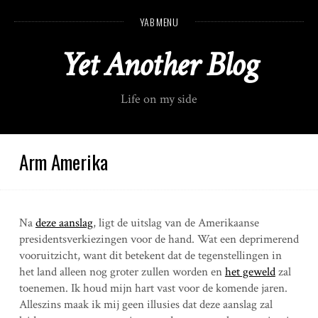
S
YAB MENU
k
i
Yet Another Blog
p
t
o
Life on my side
c
o
n
t
Arm Amerika
e
n
t
Na
deze aanslag
, ligt de uitslag van de Amerikaanse
presidentsverkiezingen voor de hand. Wat een deprimerend
vooruitzicht, want dit betekent dat de tegenstellingen in
het land alleen nog groter zullen worden en
het geweld
zal
toenemen. Ik houd mijn hart vast voor de komende jaren.
Alleszins maak ik mij geen illusies dat deze aanslag zal