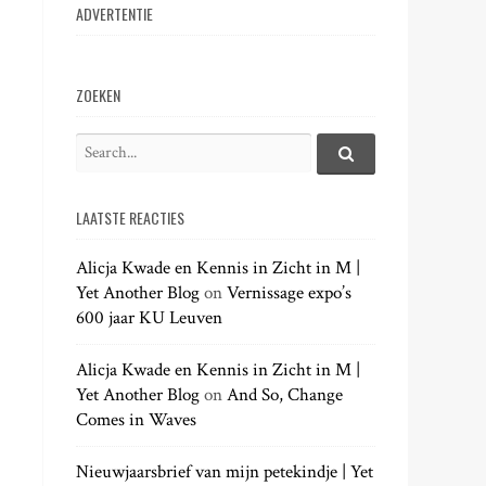
ADVERTENTIE
ZOEKEN
S
e
S
e
a
a
LAATSTE REACTIES
r
r
c
c
h
Alicja Kwade en Kennis in Zicht in M |
h
.
Yet Another Blog
on
Vernissage expo’s
f
.
600 jaar KU Leuven
o
.
r
:
Alicja Kwade en Kennis in Zicht in M |
Yet Another Blog
on
And So, Change
Comes in Waves
Nieuwjaarsbrief van mijn petekindje | Yet