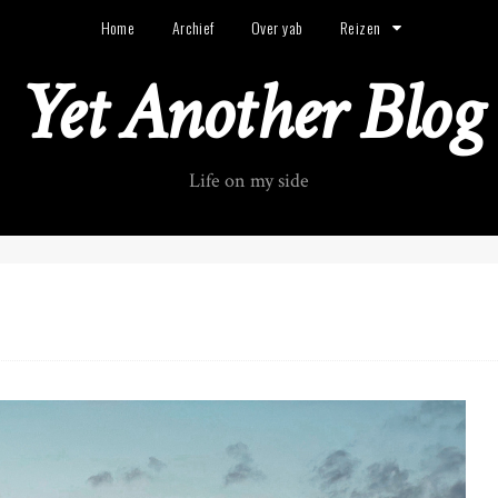
Home
Archief
Over yab
Reizen
Yet Another Blog
Life on my side