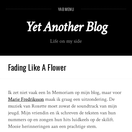
S
YAB MENU
k
i
Yet Another Blog
p
t
o
Life on my side
c
o
n
t
Fading Like A Flower
e
n
t
Ik zet niet vaak een In Memoriam op mijn blog, maar voor
Marie Fredriksson
maak ik graag een uitzondering. De
muziek van Roxette moet zowat de soundtrack van mijn
jeugd. Mijn vriendin en ik schreven de teksten van hun
nummers op en zongen hun hits luidkeels op de skilift.
Mooie herinneringen aan een prachtige stem.