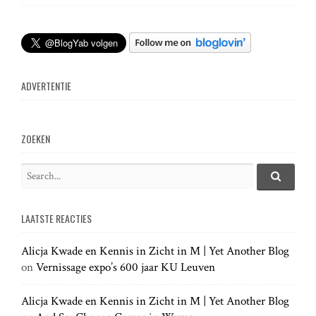
t
n
ADVERTENTIE
a
v
ZOEKEN
i
S
e
S
g
e
a
a
LAATSTE REACTIES
r
r
a
c
c
h
Alicja Kwade en Kennis in Zicht in M | Yet Another Blog
h
.
t
on
Vernissage expo’s 600 jaar KU Leuven
f
.
o
.
r
Alicja Kwade en Kennis in Zicht in M | Yet Another Blog
i