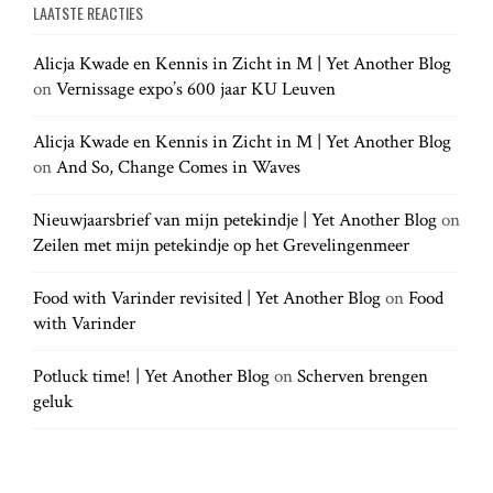
a
LAATSTE REACTIES
r
r
a
c
c
h
Alicja Kwade en Kennis in Zicht in M | Yet Another Blog
h
.
t
on
Vernissage expo’s 600 jaar KU Leuven
f
.
o
.
r
Alicja Kwade en Kennis in Zicht in M | Yet Another Blog
i
:
on
And So, Change Comes in Waves
o
Nieuwjaarsbrief van mijn petekindje | Yet Another Blog
on
Zeilen met mijn petekindje op het Grevelingenmeer
n
Food with Varinder revisited | Yet Another Blog
on
Food
with Varinder
Potluck time! | Yet Another Blog
on
Scherven brengen
geluk