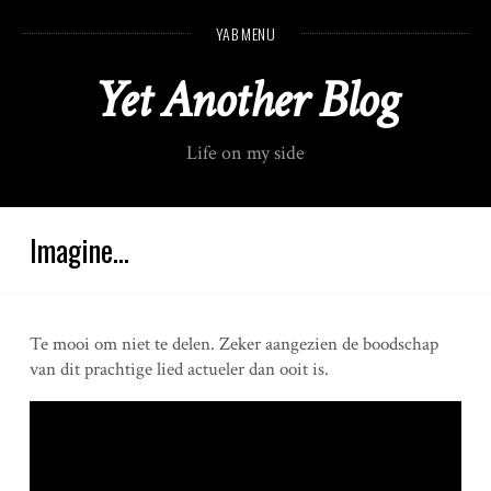
S
YAB MENU
k
i
Yet Another Blog
p
t
o
Life on my side
c
o
n
t
Imagine…
e
n
t
Te mooi om niet te delen. Zeker aangezien de boodschap
van dit prachtige lied actueler dan ooit is.