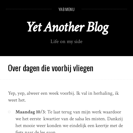
S
YAB MENU
k
i
Yet Another Blog
p
t
o
Life on my side
c
o
n
t
Over dagen die voorbij vliegen
e
n
t
Yep, yep, alweer een week voorbij. Ik val in herhaling, ik
weet het.
Maandag 10/3
: Te laat terug van mijn werk waardoor
we het eerste kwartier van de salsa les misten. Dankzij
het mooie weer konden we eindelijk een keertje met de
fiets naar de les gaan.