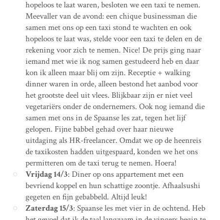
hopeloos te laat waren, besloten we een taxi te nemen.
Meevaller van de avond: een chique businessman die
samen met ons op een taxi stond te wachten en ook
hopeloos te laat was, stelde voor een taxi te delen en de
rekening voor zich te nemen. Nice! De prijs ging naar
iemand met wie ik nog samen gestudeerd heb en daar
kon ik alleen maar blij om zijn. Receptie + walking
dinner waren in orde, alleen bestond het aanbod voor
het grootste deel uit vlees. Blijkbaar zijn er niet veel
vegetariërs onder de ondernemers. Ook nog iemand die
samen met ons in de Spaanse les zat, tegen het lijf
gelopen. Fijne babbel gehad over haar nieuwe
uitdaging als HR-freelancer. Omdat we op de heenreis
de taxikosten hadden uitgespaard, konden we het ons
permitteren om de taxi terug te nemen. Hoera!
Vrijdag 14/3
: Diner op ons appartement met een
bevriend koppel en hun schattige zoontje. Afhaalsushi
gegeten en fijn gebabbeld. Altijd leuk!
Zaterdag 15/3
: Spaanse les met vier in de ochtend. Heb
het gevoel dat ik de taal langzaam in de vingers begin te