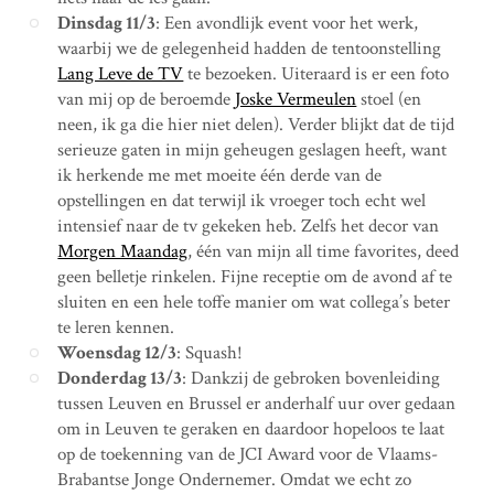
Dinsdag 11/3
: Een avondlijk event voor het werk,
waarbij we de gelegenheid hadden de tentoonstelling
Lang Leve de TV
te bezoeken. Uiteraard is er een foto
van mij op de beroemde
Joske Vermeulen
stoel (en
neen, ik ga die hier niet delen). Verder blijkt dat de tijd
serieuze gaten in mijn geheugen geslagen heeft, want
ik herkende me met moeite één derde van de
opstellingen en dat terwijl ik vroeger toch echt wel
intensief naar de tv gekeken heb. Zelfs het decor van
Morgen Maandag
, één van mijn all time favorites, deed
geen belletje rinkelen. Fijne receptie om de avond af te
sluiten en een hele toffe manier om wat collega’s beter
te leren kennen.
Woensdag 12/3
: Squash!
Donderdag 13/3
: Dankzij de gebroken bovenleiding
tussen Leuven en Brussel er anderhalf uur over gedaan
om in Leuven te geraken en daardoor hopeloos te laat
op de toekenning van de JCI Award voor de Vlaams-
Brabantse Jonge Ondernemer. Omdat we echt zo