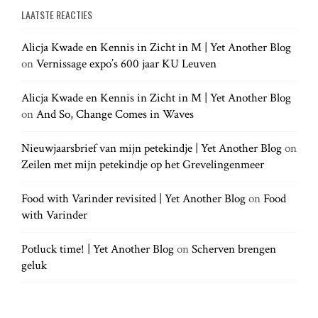
g
a
LAATSTE REACTIES
r
r
a
c
c
h
Alicja Kwade en Kennis in Zicht in M | Yet Another Blog
h
.
t
on
Vernissage expo’s 600 jaar KU Leuven
f
.
o
.
r
Alicja Kwade en Kennis in Zicht in M | Yet Another Blog
i
:
on
And So, Change Comes in Waves
o
Nieuwjaarsbrief van mijn petekindje | Yet Another Blog
on
Zeilen met mijn petekindje op het Grevelingenmeer
n
Food with Varinder revisited | Yet Another Blog
on
Food
with Varinder
Potluck time! | Yet Another Blog
on
Scherven brengen
geluk