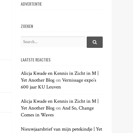
ADVERTENTIE
ZOEKEN
S
e
S
e
a
a
LAATSTE REACTIES
r
r
c
c
h
Alicja Kwade en Kennis in Zicht in M |
h
.
Yet Another Blog
on
Vernissage expo’s
f
.
600 jaar KU Leuven
o
.
r
:
Alicja Kwade en Kennis in Zicht in M |
Yet Another Blog
on
And So, Change
Comes in Waves
Nieuwjaarsbrief van mijn petekindje | Yet