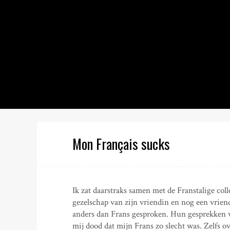
S
k
i
p
t
o
c
o
n
t
e
n
Mon Français sucks
t
Ik zat daarstraks samen met de Franstalige col
gezelschap van zijn vriendin en nog een vriend
anders dan Frans gesproken. Hun gesprekken v
mij dood dat mijn Frans zo slecht was. Zelfs 