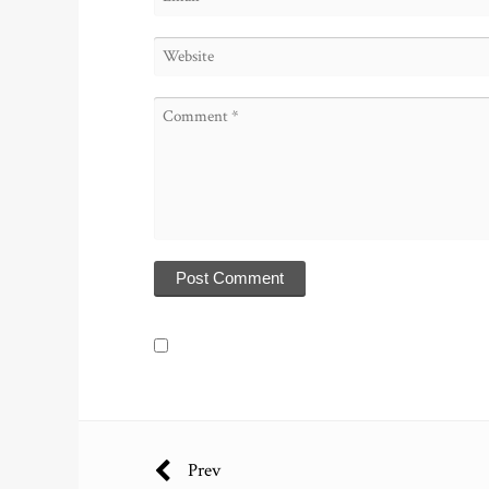
P
Prev