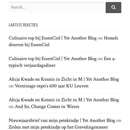
i
S
e
S
g
e
a
a
LAATSTE REACTIES
r
r
a
c
c
h
Culinaire top bij EssenCiel | Yet Another Blog
on
Hemels
h
.
t
dineren bij EssenCiel
f
.
o
.
r
Culinaire top bij EssenCiel | Yet Another Blog
on
Een a-
i
:
typisch verjaardagsdiner
o
Alicja Kwade en Kennis in Zicht in M | Yet Another Blog
on
Vernissage expo’s 600 jaar KU Leuven
n
Alicja Kwade en Kennis in Zicht in M | Yet Another Blog
on
And So, Change Comes in Waves
Nieuwjaarsbrief van mijn petekindje | Yet Another Blog
on
Zeilen met mijn petekindje op het Grevelingenmeer