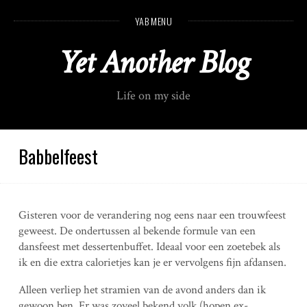
S
YAB MENU
k
i
Yet Another Blog
p
t
o
Life on my side
c
o
n
t
Babbelfeest
e
n
t
Gisteren voor de verandering nog eens naar een trouwfeest
geweest. De ondertussen al bekende formule van een
dansfeest met dessertenbuffet. Ideaal voor een zoetebek als
ik en die extra calorietjes kan je er vervolgens fijn afdansen.
Alleen verliep het stramien van de avond anders dan ik
gewoon ben. Er was zoveel bekend volk (hopen ex-