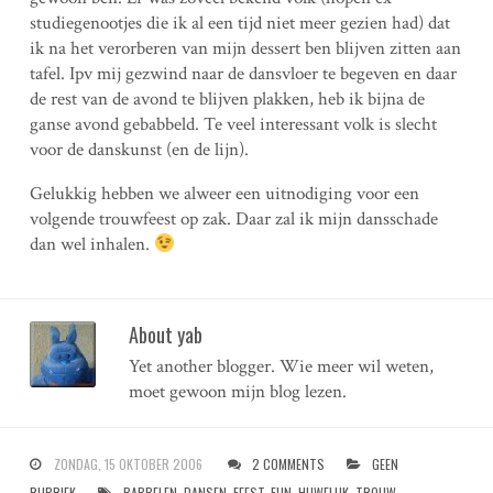
studiegenootjes die ik al een tijd niet meer gezien had) dat
ik na het verorberen van mijn dessert ben blijven zitten aan
tafel. Ipv mij gezwind naar de dansvloer te begeven en daar
de rest van de avond te blijven plakken, heb ik bijna de
ganse avond gebabbeld. Te veel interessant volk is slecht
voor de danskunst (en de lijn).
Gelukkig hebben we alweer een uitnodiging voor een
volgende trouwfeest op zak. Daar zal ik mijn dansschade
dan wel inhalen.
About yab
Yet another blogger. Wie meer wil weten,
moet gewoon mijn blog lezen.
ZONDAG, 15 OKTOBER 2006
2 COMMENTS
GEEN
RUBRIEK
BABBELEN
,
DANSEN
,
FEEST
,
FUN
,
HUWELIJK
,
TROUW