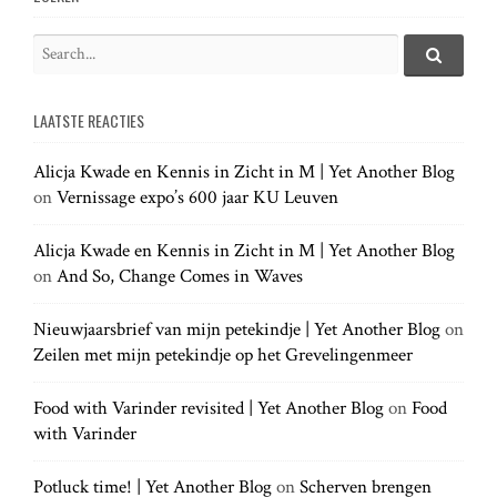
S
e
S
e
a
a
LAATSTE REACTIES
r
r
c
c
h
Alicja Kwade en Kennis in Zicht in M | Yet Another Blog
h
.
on
Vernissage expo’s 600 jaar KU Leuven
f
.
o
.
r
Alicja Kwade en Kennis in Zicht in M | Yet Another Blog
:
on
And So, Change Comes in Waves
Nieuwjaarsbrief van mijn petekindje | Yet Another Blog
on
Zeilen met mijn petekindje op het Grevelingenmeer
Food with Varinder revisited | Yet Another Blog
on
Food
with Varinder
Potluck time! | Yet Another Blog
on
Scherven brengen