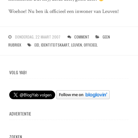
Woehoe! Nu ben ik officieel een inwoner van Leuven!
DONDERDAG, 22 MAART 2007
COMMENT
GEEN
RUBRIEK
EID
,
IDENTITEITSKAART
,
LEUVEN
,
OFFICIEEL
VOLG YAB!
ADVERTENTIE
ZOEKEN