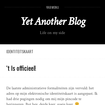
S
YAB MENU
k
i
Yet Another Blog
p
t
o
Life on my side
c
o
n
t
IDENTITEITSKAART
e
n
‘t Is officieel!
t
De laatste administratieve formaliteiten zijn vervuld: het
adres op mijn elektronische identiteitskaart is aangepast. Ik
had drie pogingen nodig om mij mijn pincode te
herinneren. But hey, derde keer, goeie keer.