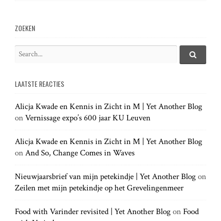
ZOEKEN
S
e
S
e
a
a
LAATSTE REACTIES
r
r
c
c
h
Alicja Kwade en Kennis in Zicht in M | Yet Another Blog
h
.
on
Vernissage expo’s 600 jaar KU Leuven
f
.
o
.
r
Alicja Kwade en Kennis in Zicht in M | Yet Another Blog
:
on
And So, Change Comes in Waves
Nieuwjaarsbrief van mijn petekindje | Yet Another Blog
on
Zeilen met mijn petekindje op het Grevelingenmeer
Food with Varinder revisited | Yet Another Blog
on
Food