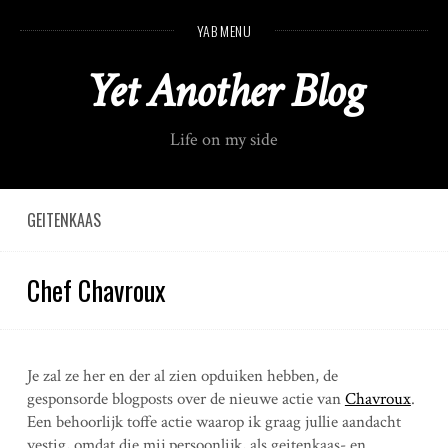
S
YAB MENU
k
i
Yet Another Blog
p
t
o
Life on my side
c
o
n
t
GEITENKAAS
e
n
Chef Chavroux
t
Je zal ze her en der al zien opduiken hebben, de
gesponsorde blogposts over de nieuwe actie van
Chavroux
.
Een behoorlijk toffe actie waarop ik graag jullie aandacht
vestig, omdat die mij persoonlijk, als geitenkaas- en