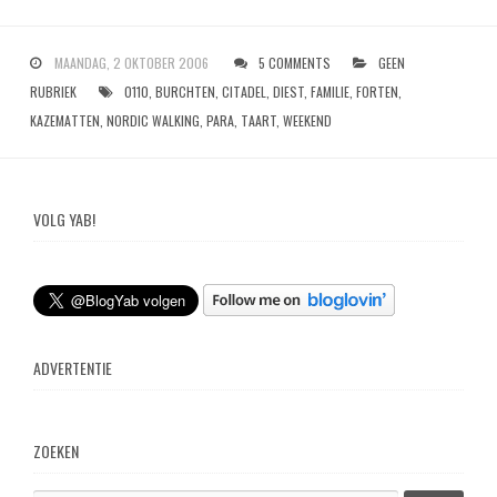
MAANDAG, 2 OKTOBER 2006
5 COMMENTS
GEEN
RUBRIEK
0110
,
BURCHTEN
,
CITADEL
,
DIEST
,
FAMILIE
,
FORTEN
,
KAZEMATTEN
,
NORDIC WALKING
,
PARA
,
TAART
,
WEEKEND
VOLG YAB!
ADVERTENTIE
ZOEKEN