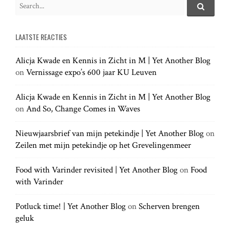
S
e
S
e
a
a
LAATSTE REACTIES
r
r
c
c
h
Alicja Kwade en Kennis in Zicht in M | Yet Another Blog
h
.
on
Vernissage expo’s 600 jaar KU Leuven
f
.
o
.
r
Alicja Kwade en Kennis in Zicht in M | Yet Another Blog
:
on
And So, Change Comes in Waves
Nieuwjaarsbrief van mijn petekindje | Yet Another Blog
on
Zeilen met mijn petekindje op het Grevelingenmeer
Food with Varinder revisited | Yet Another Blog
on
Food
with Varinder
Potluck time! | Yet Another Blog
on
Scherven brengen
geluk