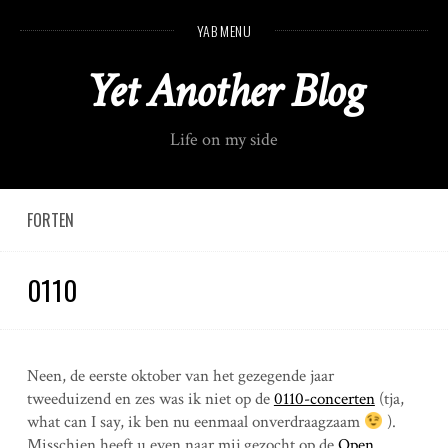
S
YAB MENU
k
i
Yet Another Blog
p
t
o
Life on my side
c
o
n
t
FORTEN
e
n
0110
t
Neen, de eerste oktober van het gezegende jaar
tweeduizend en zes was ik niet op de
0110-concerten
(tja,
what can I say, ik ben nu eenmaal onverdraagzaam
).
Misschien heeft u even naar mij gezocht op de
Open