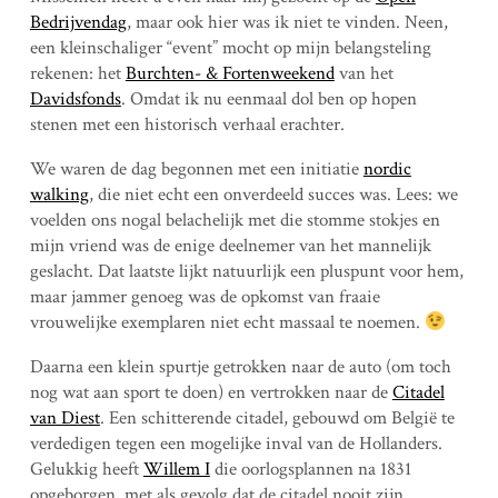
Bedrijvendag
, maar ook hier was ik niet te vinden. Neen,
een kleinschaliger “event” mocht op mijn belangsteling
rekenen: het
Burchten- & Fortenweekend
van het
Davidsfonds
. Omdat ik nu eenmaal dol ben op hopen
stenen met een historisch verhaal erachter.
We waren de dag begonnen met een initiatie
nordic
walking
, die niet echt een onverdeeld succes was. Lees: we
voelden ons nogal belachelijk met die stomme stokjes en
mijn vriend was de enige deelnemer van het mannelijk
geslacht. Dat laatste lijkt natuurlijk een pluspunt voor hem,
maar jammer genoeg was de opkomst van fraaie
vrouwelijke exemplaren niet echt massaal te noemen.
Daarna een klein spurtje getrokken naar de auto (om toch
nog wat aan sport te doen) en vertrokken naar de
Citadel
van Diest
. Een schitterende citadel, gebouwd om België te
verdedigen tegen een mogelijke inval van de Hollanders.
Gelukkig heeft
Willem I
die oorlogsplannen na 1831
opgeborgen, met als gevolg dat de citadel nooit zijn