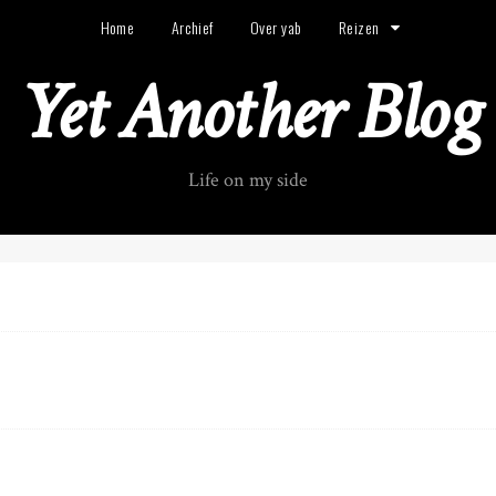
Home
Archief
Over yab
Reizen
Yet Another Blog
Life on my side