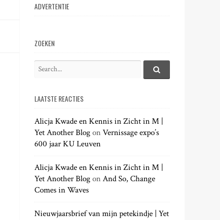
ADVERTENTIE
ZOEKEN
S
e
S
e
a
a
LAATSTE REACTIES
r
r
c
c
h
Alicja Kwade en Kennis in Zicht in M |
h
.
Yet Another Blog
on
Vernissage expo’s
f
.
600 jaar KU Leuven
o
.
r
:
Alicja Kwade en Kennis in Zicht in M |
Yet Another Blog
on
And So, Change
Comes in Waves
Nieuwjaarsbrief van mijn petekindje | Yet