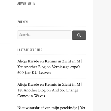
ADVERTENTIE
ZOEKEN
S
e
S
e
a
a
LAATSTE REACTIES
r
r
c
c
h
Alicja Kwade en Kennis in Zicht in M |
h
.
Yet Another Blog
on
Vernissage expo’s
f
.
600 jaar KU Leuven
o
.
r
:
Alicja Kwade en Kennis in Zicht in M |
Yet Another Blog
on
And So, Change
Comes in Waves
Nieuwjaarsbrief van mijn petekindje | Yet