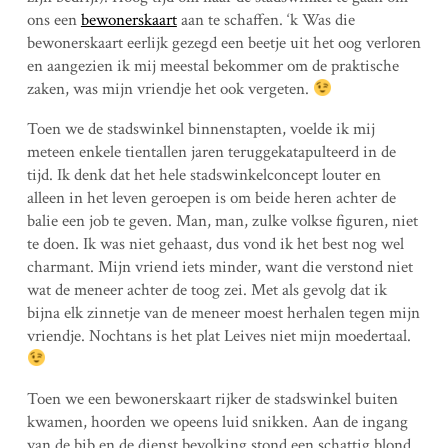
ons een
bewonerskaart
aan te schaffen. ‘k Was die
bewonerskaart eerlijk gezegd een beetje uit het oog verloren
en aangezien ik mij meestal bekommer om de praktische
zaken, was mijn vriendje het ook vergeten.
Toen we de stadswinkel binnenstapten, voelde ik mij
meteen enkele tientallen jaren teruggekatapulteerd in de
tijd. Ik denk dat het hele stadswinkelconcept louter en
alleen in het leven geroepen is om beide heren achter de
balie een job te geven. Man, man, zulke volkse figuren, niet
te doen. Ik was niet gehaast, dus vond ik het best nog wel
charmant. Mijn vriend iets minder, want die verstond niet
wat de meneer achter de toog zei. Met als gevolg dat ik
bijna elk zinnetje van de meneer moest herhalen tegen mijn
vriendje. Nochtans is het plat Leives niet mijn moedertaal.
Toen we een bewonerskaart rijker de stadswinkel buiten
kwamen, hoorden we opeens luid snikken. Aan de ingang
van de bib en de dienst bevolking stond een schattig blond