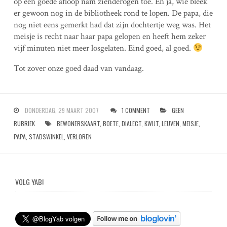
op een goede afloop nam zienderogen toe. En ja, wie bleek
er gewoon nog in de bibliotheek rond te lopen. De papa, die
nog niet eens gemerkt had dat zijn dochtertje weg was. Het
meisje is recht naar haar papa gelopen en heeft hem zeker
vijf minuten niet meer losgelaten. Eind goed, al goed.
Tot zover onze goed daad van vandaag.
DONDERDAG, 29 MAART 2007
1 COMMENT
GEEN
RUBRIEK
BEWONERSKAART
,
BOETE
,
DIALECT
,
KWIJT
,
LEUVEN
,
MEISJE
,
PAPA
,
STADSWINKEL
,
VERLOREN
VOLG YAB!