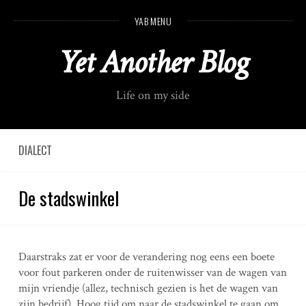
S
YAB MENU
k
i
Yet Another Blog
p
t
o
Life on my side
c
o
n
t
DIALECT
e
n
De stadswinkel
t
Daarstraks zat er voor de verandering nog eens een boete
voor fout parkeren onder de ruitenwisser van de wagen van
mijn vriendje (allez, technisch gezien is het de wagen van
zijn bedrijf). Hoog tijd om naar de stadswinkel te gaan om