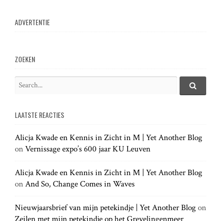
ADVERTENTIE
ZOEKEN
S
e
S
e
a
a
LAATSTE REACTIES
r
r
c
c
h
Alicja Kwade en Kennis in Zicht in M | Yet Another Blog
h
.
on
Vernissage expo’s 600 jaar KU Leuven
f
.
o
.
r
Alicja Kwade en Kennis in Zicht in M | Yet Another Blog
:
on
And So, Change Comes in Waves
Nieuwjaarsbrief van mijn petekindje | Yet Another Blog
on
Zeilen met mijn petekindje op het Grevelingenmeer