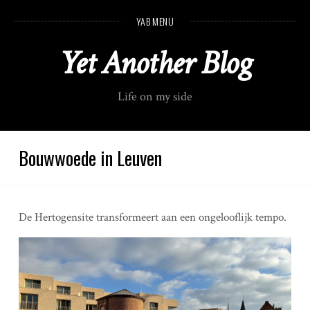
S
YAB MENU
k
i
Yet Another Blog
p
t
o
Life on my side
c
o
n
t
Bouwwoede in Leuven
e
n
t
De Hertogensite transformeert aan een ongelooflijk tempo.