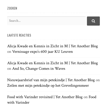
v
ZOEKEN
i
S
e
S
g
e
a
a
LAATSTE REACTIES
r
r
a
c
c
h
Alicja Kwade en Kennis in Zicht in M | Yet Another Blog
h
.
t
on
Vernissage expo’s 600 jaar KU Leuven
f
.
o
.
r
Alicja Kwade en Kennis in Zicht in M | Yet Another Blog
i
:
on
And So, Change Comes in Waves
o
Nieuwjaarsbrief van mijn petekindje | Yet Another Blog
on
Zeilen met mijn petekindje op het Grevelingenmeer
n
Food with Varinder revisited | Yet Another Blog
on
Food
with Varinder