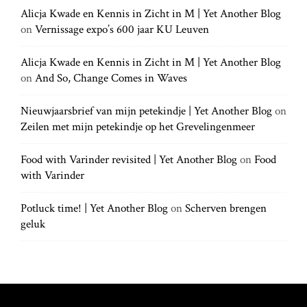
a
h
Alicja Kwade en Kennis in Zicht in M | Yet Another Blog
h
.
t
on
Vernissage expo’s 600 jaar KU Leuven
f
.
o
.
r
Alicja Kwade en Kennis in Zicht in M | Yet Another Blog
i
:
on
And So, Change Comes in Waves
o
Nieuwjaarsbrief van mijn petekindje | Yet Another Blog
on
Zeilen met mijn petekindje op het Grevelingenmeer
n
Food with Varinder revisited | Yet Another Blog
on
Food
with Varinder
Potluck time! | Yet Another Blog
on
Scherven brengen
geluk