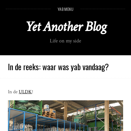
S
YAB MENU
k
i
Yet Another Blog
p
t
o
Life on my side
c
o
n
t
In de reeks: waar was yab vandaag?
e
n
t
In de
ULDK
!