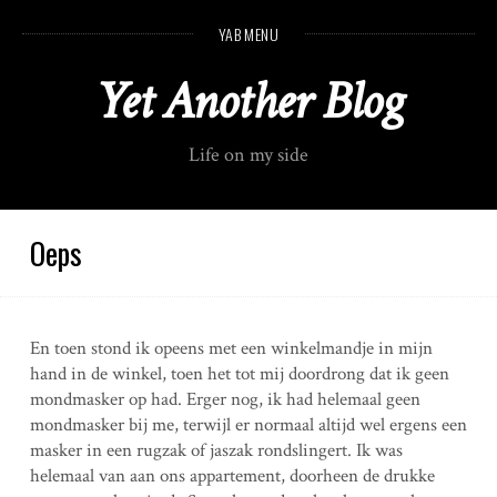
S
YAB MENU
k
i
Yet Another Blog
p
t
o
Life on my side
c
o
n
t
Oeps
e
n
t
En toen stond ik opeens met een winkelmandje in mijn
hand in de winkel, toen het tot mij doordrong dat ik geen
mondmasker op had. Erger nog, ik had helemaal geen
mondmasker bij me, terwijl er normaal altijd wel ergens een
masker in een rugzak of jaszak rondslingert. Ik was
helemaal van aan ons appartement, doorheen de drukke