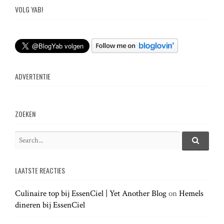
s
VOLG YAB!
t
n
ADVERTENTIE
a
v
ZOEKEN
i
S
e
S
g
e
a
a
LAATSTE REACTIES
r
r
a
c
c
h
Culinaire top bij EssenCiel | Yet Another Blog
on
Hemels
h
.
t
dineren bij EssenCiel
f
.
o
.