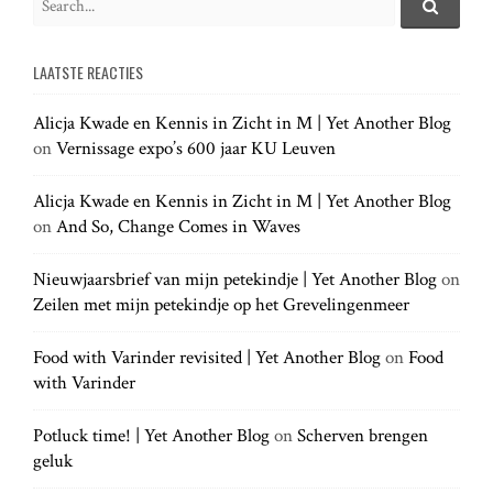
e
S
g
e
a
a
LAATSTE REACTIES
r
r
a
c
c
h
Alicja Kwade en Kennis in Zicht in M | Yet Another Blog
h
.
t
on
Vernissage expo’s 600 jaar KU Leuven
f
.
o
.
r
Alicja Kwade en Kennis in Zicht in M | Yet Another Blog
i
:
on
And So, Change Comes in Waves
o
Nieuwjaarsbrief van mijn petekindje | Yet Another Blog
on
Zeilen met mijn petekindje op het Grevelingenmeer
n
Food with Varinder revisited | Yet Another Blog
on
Food
with Varinder
Potluck time! | Yet Another Blog
on
Scherven brengen
geluk