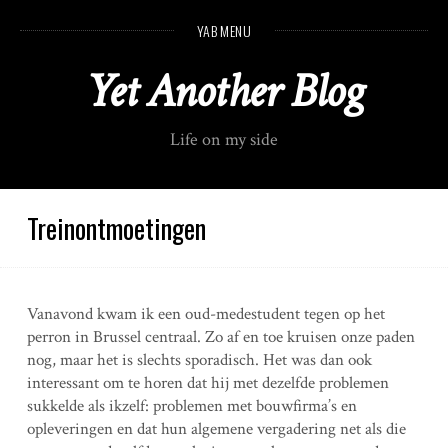
S
YAB MENU
k
i
Yet Another Blog
p
t
o
Life on my side
c
o
n
t
Treinontmoetingen
e
n
t
Vanavond kwam ik een oud-medestudent tegen op het
perron in Brussel centraal. Zo af en toe kruisen onze paden
nog, maar het is slechts sporadisch. Het was dan ook
interessant om te horen dat hij met dezelfde problemen
sukkelde als ikzelf: problemen met bouwfirma’s en
opleveringen en dat hun algemene vergadering net als die