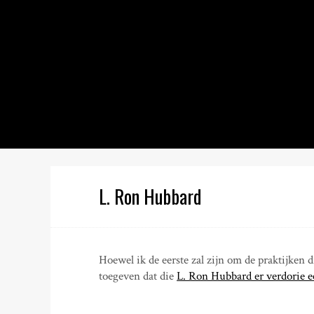
S
k
i
p
t
o
c
o
n
t
e
n
L. Ron Hubbard
t
Hoewel ik de eerste zal zijn om de praktijken d
toegeven dat die
L. Ron Hubbard er verdorie ee