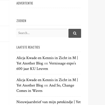
ADVERTENTIE
ZOEKEN
S
e
S
e
a
a
LAATSTE REACTIES
r
r
c
c
h
Alicja Kwade en Kennis in Zicht in M |
h
.
Yet Another Blog
on
Vernissage expo’s
f
.
600 jaar KU Leuven
o
.
r
:
Alicja Kwade en Kennis in Zicht in M |
Yet Another Blog
on
And So, Change
Comes in Waves
Nieuwjaarsbrief van mijn petekindje | Yet