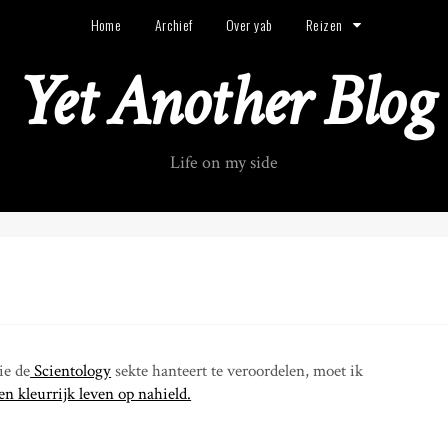
Home
Archief
Over yab
Reizen
Yet Another Blog
Life on my side
ie de
Scientology
sekte hanteert te veroordelen, moet ik
n kleurrijk leven op nahield.