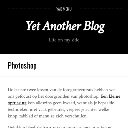
S
YAB MENU
k
i
Yet Another Blog
p
t
o
Life on my side
c
o
n
t
Photoshop
e
n
t
De laatste twee lessen van de fotografiecursus hebben we
ons gefocust op het doorgronden van photoshop.
Een kleine
opfrissing
kon alleszins geen kwaad, want als je bepaalde
technieken niet vaak gebruikt, vergeet je achter welke
knop, tabblad of menu ze zich verschuilen.
Gelukkig bleek de basis nog in mijn vingers te zitten en