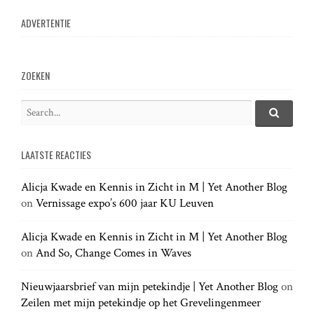
n
ADVERTENTIE
a
v
ZOEKEN
i
S
e
S
g
e
a
a
LAATSTE REACTIES
r
r
a
c
c
h
Alicja Kwade en Kennis in Zicht in M | Yet Another Blog
h
.
t
on
Vernissage expo’s 600 jaar KU Leuven
f
.
o
.
r
Alicja Kwade en Kennis in Zicht in M | Yet Another Blog
i
:
on
And So, Change Comes in Waves
o
Nieuwjaarsbrief van mijn petekindje | Yet Another Blog
on
Zeilen met mijn petekindje op het Grevelingenmeer