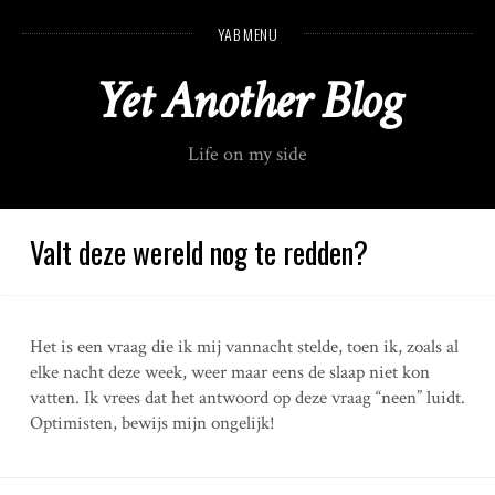
S
YAB MENU
k
i
Yet Another Blog
p
t
o
Life on my side
c
o
n
t
Valt deze wereld nog te redden?
e
n
t
Het is een vraag die ik mij vannacht stelde, toen ik, zoals al
elke nacht deze week, weer maar eens de slaap niet kon
vatten. Ik vrees dat het antwoord op deze vraag “neen” luidt.
Optimisten, bewijs mijn ongelijk!