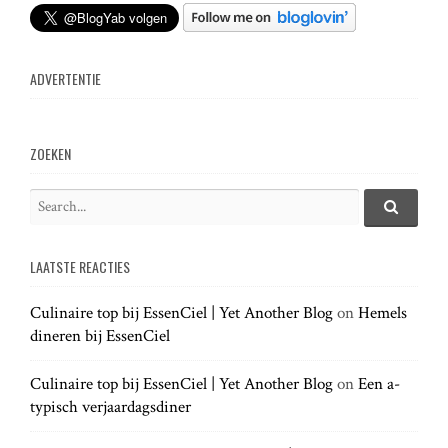
t
n
ADVERTENTIE
a
v
ZOEKEN
i
S
e
S
g
e
a
a
LAATSTE REACTIES
r
r
a
c
c
h
Culinaire top bij EssenCiel | Yet Another Blog
on
Hemels
h
.
t
dineren bij EssenCiel
f
.
o
.
r
Culinaire top bij EssenCiel | Yet Another Blog
on
Een a-
i
:
typisch verjaardagsdiner