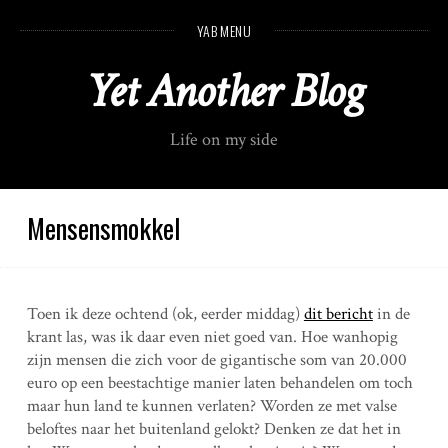
S
YAB MENU
k
i
Yet Another Blog
p
t
o
Life on my side
c
o
n
t
Mensensmokkel
e
n
t
Toen ik deze ochtend (ok, eerder middag)
dit bericht
in de
krant las, was ik daar even niet goed van. Hoe wanhopig
zijn mensen die zich voor de gigantische som van 20.000
euro op een beestachtige manier laten behandelen om toch
maar hun land te kunnen verlaten? Worden ze met valse
beloftes naar het buitenland gelokt? Denken ze dat het in