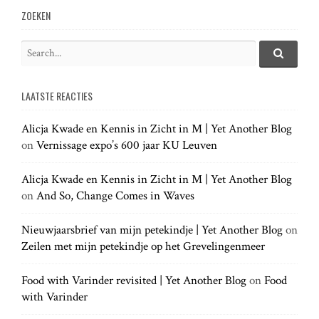
v
ZOEKEN
i
S
e
S
g
e
a
a
LAATSTE REACTIES
r
r
a
c
c
h
Alicja Kwade en Kennis in Zicht in M | Yet Another Blog
h
.
t
on
Vernissage expo’s 600 jaar KU Leuven
f
.
o
.
r
Alicja Kwade en Kennis in Zicht in M | Yet Another Blog
i
:
on
And So, Change Comes in Waves
o
Nieuwjaarsbrief van mijn petekindje | Yet Another Blog
on
Zeilen met mijn petekindje op het Grevelingenmeer
n
Food with Varinder revisited | Yet Another Blog
on
Food
with Varinder