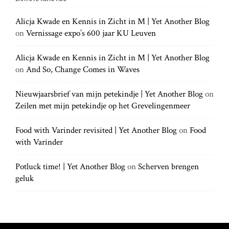
r
a
c
c
h
Alicja Kwade en Kennis in Zicht in M | Yet Another Blog
h
.
t
on
Vernissage expo’s 600 jaar KU Leuven
f
.
o
.
r
Alicja Kwade en Kennis in Zicht in M | Yet Another Blog
i
:
on
And So, Change Comes in Waves
o
Nieuwjaarsbrief van mijn petekindje | Yet Another Blog
on
Zeilen met mijn petekindje op het Grevelingenmeer
n
Food with Varinder revisited | Yet Another Blog
on
Food
with Varinder
Potluck time! | Yet Another Blog
on
Scherven brengen
geluk