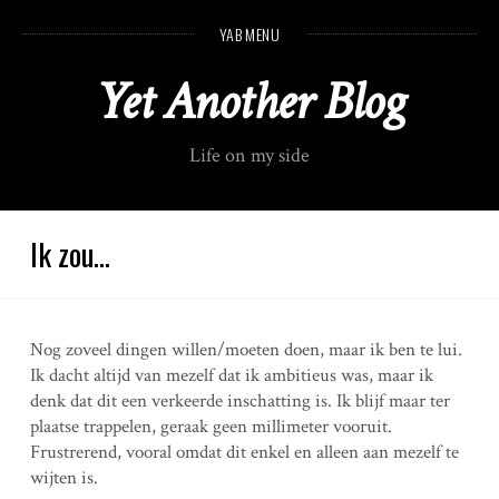
S
YAB MENU
k
i
Yet Another Blog
p
t
o
Life on my side
c
o
n
t
Ik zou…
e
n
t
Nog zoveel dingen willen/moeten doen, maar ik ben te lui.
Ik dacht altijd van mezelf dat ik ambitieus was, maar ik
denk dat dit een verkeerde inschatting is. Ik blijf maar ter
plaatse trappelen, geraak geen millimeter vooruit.
Frustrerend, vooral omdat dit enkel en alleen aan mezelf te
wijten is.