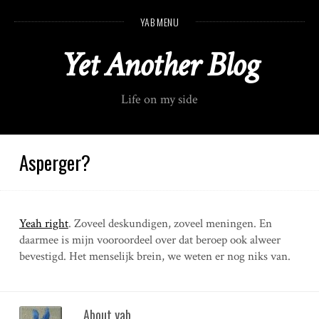
S
YAB MENU
k
i
Yet Another Blog
p
t
o
Life on my side
c
o
n
t
Asperger?
e
n
t
Yeah right
. Zoveel deskundigen, zoveel meningen. En
daarmee is mijn vooroordeel over dat beroep ook alweer
bevestigd. Het menselijk brein, we weten er nog niks van.
About yab