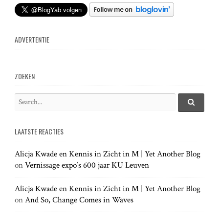
t
n
ADVERTENTIE
a
v
ZOEKEN
i
S
e
S
g
e
a
a
LAATSTE REACTIES
r
r
a
c
c
h
Alicja Kwade en Kennis in Zicht in M | Yet Another Blog
h
.
t
on
Vernissage expo’s 600 jaar KU Leuven
f
.
o
.
r
Alicja Kwade en Kennis in Zicht in M | Yet Another Blog
i
:
on
And So, Change Comes in Waves