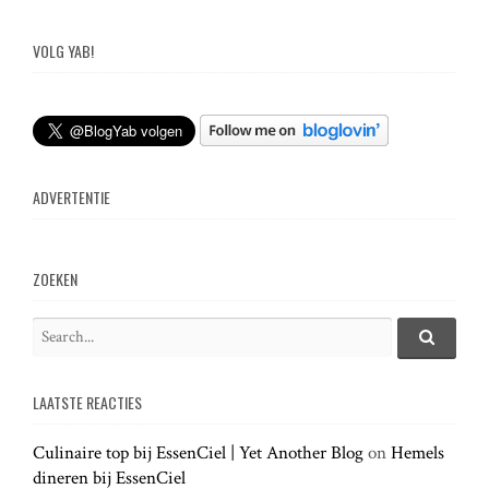
o
s
VOLG YAB!
t
n
ADVERTENTIE
a
v
ZOEKEN
i
S
e
S
g
e
a
a
LAATSTE REACTIES
r
r
a
c
c
h
Culinaire top bij EssenCiel | Yet Another Blog
on
Hemels
h
.
dineren bij EssenCiel
f
.