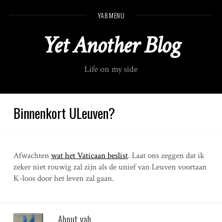
S
YAB MENU
k
i
Yet Another Blog
p
t
o
Life on my side
c
o
n
t
Binnenkort ULeuven?
e
n
t
Afwachten
wat het Vaticaan beslist
. Laat ons zeggen dat ik
zeker niet rouwig zal zijn als de unief van Leuven voortaan
K-loos door het leven zal gaan.
About yab