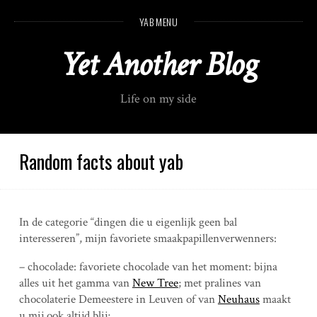
S
YAB MENU
k
i
Yet Another Blog
p
t
o
Life on my side
c
o
n
t
Random facts about yab
e
n
t
In de categorie “dingen die u eigenlijk geen bal
interesseren”, mijn favoriete smaakpapillenverwenners:
– chocolade: favoriete chocolade van het moment: bijna
alles uit het gamma van
New Tree
; met pralines van
chocolaterie Demeestere in Leuven of van
Neuhaus
maakt
u mij ook altijd blij;