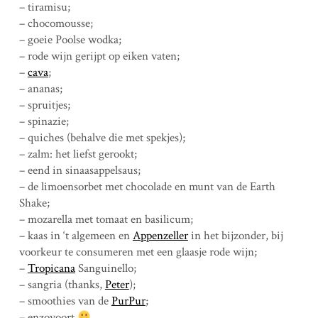
– tiramisu;
– chocomousse;
– goeie Poolse wodka;
– rode wijn gerijpt op eiken vaten;
–
cava
;
– ananas;
– spruitjes;
– spinazie;
– quiches (behalve die met spekjes);
– zalm: het liefst gerookt;
– eend in sinaasappelsaus;
– de limoensorbet met chocolade en munt van de Earth
Shake;
– mozarella met tomaat en basilicum;
– kaas in ‘t algemeen en
Appenzeller
in het bijzonder, bij
voorkeur te consumeren met een glaasje rode wijn;
–
Tropicana
Sanguinello;
– sangria (thanks,
Peter
);
– smoothies van de
PurPur
;
– enzovoort