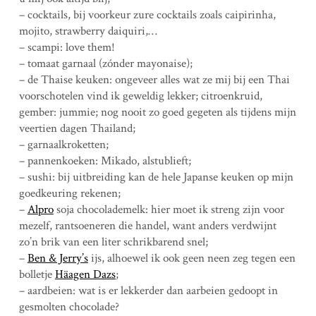
– cocktails, bij voorkeur zure cocktails zoals caipirinha,
mojito, strawberry daiquiri,…
– scampi: love them!
– tomaat garnaal (zónder mayonaise);
– de Thaise keuken: ongeveer alles wat ze mij bij een Thai
voorschotelen vind ik geweldig lekker; citroenkruid,
gember: jummie; nog nooit zo goed gegeten als tijdens mijn
veertien dagen Thailand;
– garnaalkroketten;
– pannenkoeken: Mikado, alstublieft;
– sushi: bij uitbreiding kan de hele Japanse keuken op mijn
goedkeuring rekenen;
–
Alpro
soja chocolademelk: hier moet ik streng zijn voor
mezelf, rantsoeneren die handel, want anders verdwijnt
zo’n brik van een liter schrikbarend snel;
–
Ben & Jerry’s
ijs, alhoewel ik ook geen neen zeg tegen een
bolletje
Häagen Dazs
;
– aardbeien: wat is er lekkerder dan aarbeien gedoopt in
gesmolten chocolade?