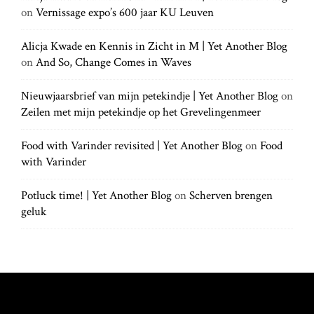
.
t
on
Vernissage expo’s 600 jaar KU Leuven
f
.
o
.
r
Alicja Kwade en Kennis in Zicht in M | Yet Another Blog
i
:
on
And So, Change Comes in Waves
o
Nieuwjaarsbrief van mijn petekindje | Yet Another Blog
on
Zeilen met mijn petekindje op het Grevelingenmeer
n
Food with Varinder revisited | Yet Another Blog
on
Food
with Varinder
Potluck time! | Yet Another Blog
on
Scherven brengen
geluk