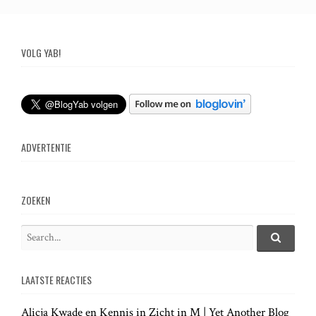
o
s
VOLG YAB!
t
n
ADVERTENTIE
a
v
ZOEKEN
i
S
e
S
g
e
a
a
LAATSTE REACTIES
r
r
a
c
c
h
Alicja Kwade en Kennis in Zicht in M | Yet Another Blog
h