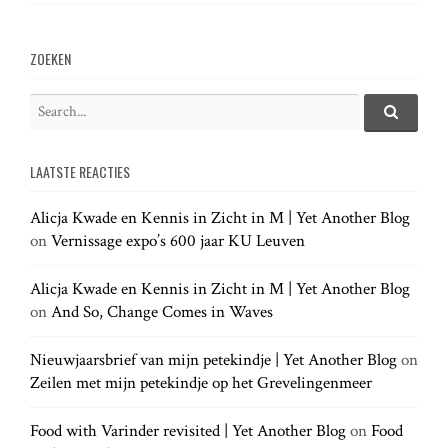
a
v
ZOEKEN
i
S
e
S
g
e
a
a
LAATSTE REACTIES
r
r
a
c
c
h
Alicja Kwade en Kennis in Zicht in M | Yet Another Blog
h
.
t
on
Vernissage expo’s 600 jaar KU Leuven
f
.
o
.
r
Alicja Kwade en Kennis in Zicht in M | Yet Another Blog
i
:
on
And So, Change Comes in Waves
o
Nieuwjaarsbrief van mijn petekindje | Yet Another Blog
on
Zeilen met mijn petekindje op het Grevelingenmeer
n
Food with Varinder revisited | Yet Another Blog
on
Food