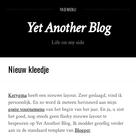
S
YAB MENU
k
i
Yet Another Blog
p
t
o
Life on my side
c
o
n
t
Nieuw kleedje
e
n
t
Kerygma
heeft een nieuwe layout. Zeer geslaagd, vind ik
persoonlijk. En zo word ik meteen herinnerd aan mijn
goeie voornemens
van het begin van het jaar. En ja, u ziet
het goed, nog steeds geen flashy nieuwe layout te
bespeuren op Yet Another Blog. Ik modder gezellig verder
aan in de standaard template van
Blogger
.