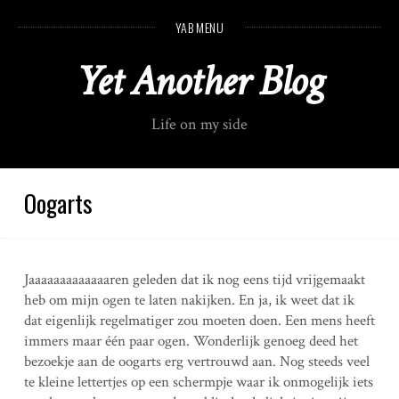
S
YAB MENU
k
i
Yet Another Blog
p
t
o
Life on my side
c
o
n
t
Oogarts
e
n
t
Jaaaaaaaaaaaaaren geleden dat ik nog eens tijd vrijgemaakt
heb om mijn ogen te laten nakijken. En ja, ik weet dat ik
dat eigenlijk regelmatiger zou moeten doen. Een mens heeft
immers maar één paar ogen. Wonderlijk genoeg deed het
bezoekje aan de oogarts erg vertrouwd aan. Nog steeds veel
te kleine lettertjes op een schermpje waar ik onmogelijk iets