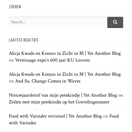
v
ZOEKEN
i
S
e
S
g
e
a
a
LAATSTE REACTIES
r
r
a
c
c
h
Alicja Kwade en Kennis in Zicht in M | Yet Another Blog
h
.
t
on
Vernissage expo’s 600 jaar KU Leuven
f
.
o
.
r
Alicja Kwade en Kennis in Zicht in M | Yet Another Blog
i
:
on
And So, Change Comes in Waves
o
Nieuwjaarsbrief van mijn petekindje | Yet Another Blog
on
Zeilen met mijn petekindje op het Grevelingenmeer
n
Food with Varinder revisited | Yet Another Blog
on
Food
with Varinder