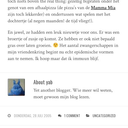
toch niets boven the real thing: gezellig bijpraten onder het
genot van een afhaalpizza (de pizza’s van de
Mamma Mia
zijn toch lekkerder) en ondertussen wat spelen met het
dochtertje (al negen maanden! de tijd vliegt!).
En jawel, ze hadden een leuk nieuwtje voor ons. Er was een
broertje of zusje op komst. Ze hebben er ook niet bepaald
gras over laten groeien.
Het aantal zwangerschappen in
mijn vriendenkring begint nu echt epidemische vormen
aan te nemen. Ik hoop maar dat ik immuun blijf.
About yab
Yet another blogger. Wie meer wil weten,
moet gewoon mijn blog lezen.
DONDERDAG, 28 JULI 2005
1 COMMENT
UNCATEGORIZED