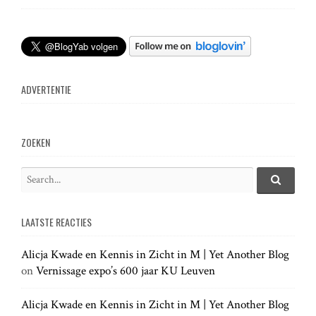
t
n
ADVERTENTIE
a
v
ZOEKEN
i
S
e
S
g
e
a
a
LAATSTE REACTIES
r
r
a
c
c
h
Alicja Kwade en Kennis in Zicht in M | Yet Another Blog
h
.
t
on
Vernissage expo’s 600 jaar KU Leuven
f
.
o
.
r
Alicja Kwade en Kennis in Zicht in M | Yet Another Blog