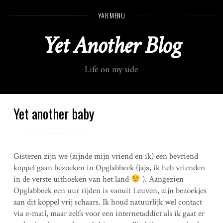
S
YAB MENU
k
i
Yet Another Blog
p
t
o
Life on my side
c
o
n
t
Yet another baby
e
n
t
Gisteren zijn we (zijnde mijn vriend en ik) een bevriend
koppel gaan bezoeken in Opglabbeek (jaja, ik heb vrienden
in de verste uithoeken van het land
). Aangezien
Opglabbeek een uur rijden is vanuit Leuven, zijn bezoekjes
aan dit koppel vrij schaars. Ik houd natuurlijk wel contact
via e-mail, maar zelfs voor een internetaddict als ik gaat er