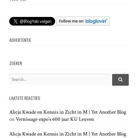
s
t
n
ADVERTENTIE
a
v
ZOEKEN
i
S
e
S
g
e
a
a
LAATSTE REACTIES
r
r
a
c
c
h
Alicja Kwade en Kennis in Zicht in M | Yet Another Blog
h
.
t
on
Vernissage expo’s 600 jaar KU Leuven
f
.
o
.
r
Alicja Kwade en Kennis in Zicht in M | Yet Another Blog