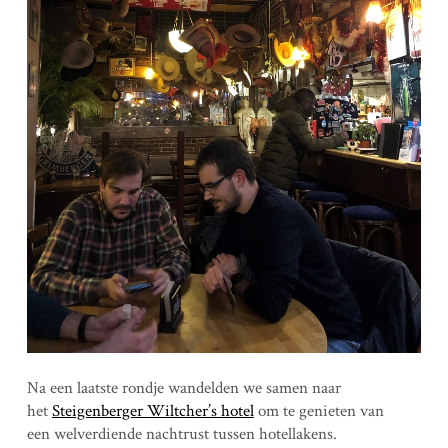
Na een laatste rondje wandelden we samen naar
het
Steigenberger Wiltcher’s hotel
om te genieten van
een welverdiende nachtrust tussen hotellakens.