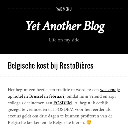
S
YAB MENU
k
i
Yet Another Blog
p
t
o
Life on my side
c
o
n
t
Belgische kost bij RestoBières
e
n
t
Het begint een beetje een traditie te worden: een
weekendje
op hotel
in Brussel in februari
, omdat mijn vriend en zijn
collega’s deelnemen aan
FOSDEM
. Al begin ik eerlijk
gezegd te vermoeden dat FOSDEM voor hen eerder als
excuus geldt om drie dagen te kunnen profiteren van de
Belgische keuken en de Belgische bieren.